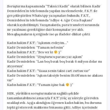
Soruşturma kapsamında “Taksici Kadir” olarak bilinen Kadir
Demirdelen’in telefonunda yapılan incelemelerde, F.K.T. ile
gerçekleştirilen WhatsApp yazışmaları bulundu. F.K.T.,
Demirdelen’in telefonunda “Adliye 4. Ağır Ceza Başkanı”
olarak kaydedilmişti. Yazışmalarda, para transferi sırasında
ne yazılması gerektiğine dair konuşmalar yer aldı.
Mesajlaşmaların içeriğinde ise şu ifadeler dikkat çekti:
Kadın hakim F.K.T.: “Aşkımm evdeyim…”
Kadir Demirdelen: “Tamam nefesim”
Kadın hakim F.K.T.: “Ses ver ki
:)”
Kadir Demirdelen: “Uyuşturucu parası yaz aşkım”
Kadir Demirdelen: “Lan boş bırak boş bırak 6 milyon dolar mı
atıyorsun”
Kadın hakim F.K.T.: “Yaaaa senin taksi cart curtun var”
Kadir Demirdelen: “Aşkım taksiyle benim IBAN’ımın ne alakası
var”
Kadın hakim F.K.T.: “Tamam işine bak
:)”
HSK, yürütülen soruşturmaların sağlıklı şekilde
tamamlanabilmesi amacıyla F.K.T.’yi üç ay süreyle görevden
uzaklaştırdı. Açığa alındığını öğrenen kadın hakim, bu duruma
tepki göstererek mahkeme binasına gitti. Adliye içerisinde