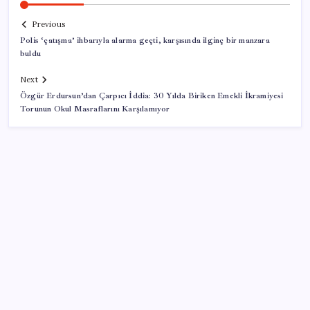
Previous
Polis ‘çatışma’ ihbarıyla alarma geçti, karşısında ilginç bir manzara
buldu
Next
Özgür Erdursun’dan Çarpıcı İddia: 30 Yılda Biriken Emekli İkramiyesi
Torunun Okul Masraflarını Karşılamıyor
SON YAZILAR
2026’da Hibrit Çalışanlar İçin Laptop Nasıl Seçilir?
Hangi Özellikler Önemli?