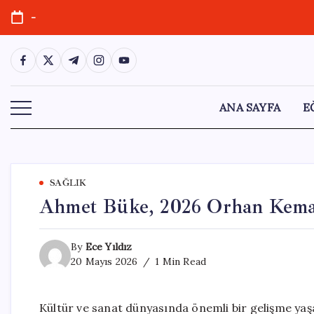
Skip
-
to
content
https://www.facebook.com/
https://twitter.com/
https://t.me/
https://www.instagram.com/
https://youtube.com/
ANA SAYFA
E
SAĞLIK
Ahmet Büke, 2026 Orhan Kema
By
Ece Yıldız
20 Mayıs 2026
1 Min Read
Kültür ve sanat dünyasında önemli bir gelişme yaşa