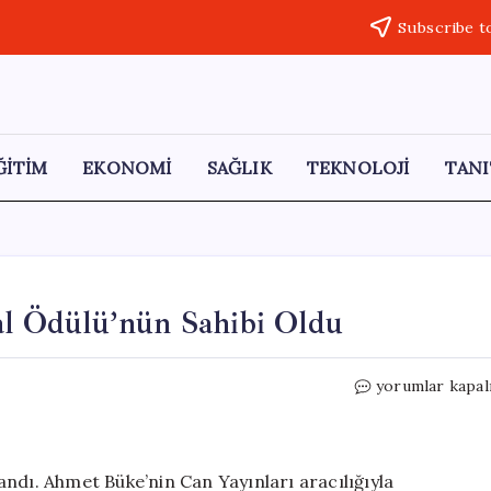
Subscribe t
ĞİTİM
EKONOMİ
SAĞLIK
TEKNOLOJİ
TANI
l Ödülü’nün Sahibi Oldu
Ahmet
yorumlar kapal
Büke,
2026
Orhan
Kemal
ndı. Ahmet Büke’nin Can Yayınları aracılığıyla