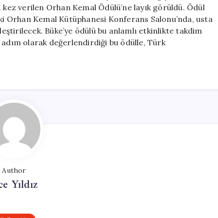
Ödülü’nün
. kez verilen Orhan Kemal Ödülü’ne layık görüldü. Ödül
Sahibi
taki Orhan Kemal Kütüphanesi Konferans Salonu’nda, usta
Oldu
ştirilecek. Büke’ye ödülü bu anlamlı etkinlikte takdim
için
 adım olarak değerlendirdiği bu ödülle, Türk
.
Author
ce Yıldız