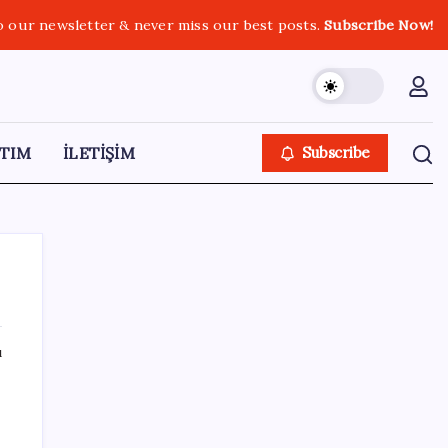
o our newsletter & never miss our best posts.
Subscribe Now!
TIM
İLETİŞİM
Subscribe
ı
SON YAZILAR
Bakan Uraloğlu: 5G abone sayısı 4 ay
içerisinde 44,5 milyona ulaştı