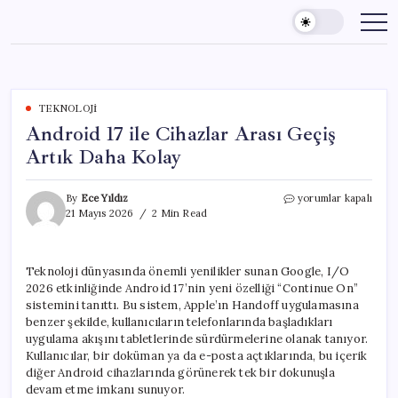
Skip
to
content
TEKNOLOJI
Android 17 ile Cihazlar Arası Geçiş
Artık Daha Kolay
Android
By
Ece Yıldız
yorumlar kapalı
17
21 Mayıs 2026
2 Min Read
ile
Cihazlar
Arası
Teknoloji dünyasında önemli yenilikler sunan Google, I/O
Geçiş
2026 etkinliğinde Android 17’nin yeni özelliği “Continue On”
Artık
Daha
sistemini tanıttı. Bu sistem, Apple’ın Handoff uygulamasına
Kolay
benzer şekilde, kullanıcıların telefonlarında başladıkları
için
uygulama akışını tabletlerinde sürdürmelerine olanak tanıyor.
Kullanıcılar, bir doküman ya da e-posta açtıklarında, bu içerik
diğer Android cihazlarında görünerek tek bir dokunuşla
devam etme imkanı sunuyor.