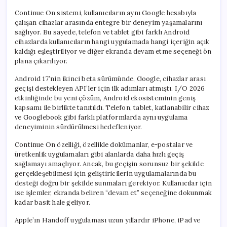
Continue On sistemi, kullanıcıların aynı Google hesabıyla
çalışan cihazlar arasında entegre bir deneyim yaşamalarını
sağlıyor. Bu sayede, telefon ve tablet gibi farklı Android
cihazlarda kullanıcıların hangi uygulamada hangi içeriğin açık
kaldığı eşleştiriliyor ve diğer ekranda devam etme seçeneği ön
plana çıkarılıyor.
Android 17’nin ikinci beta sürümünde, Google, cihazlar arası
geçişi destekleyen API’ler için ilk adımları atmıştı. I/O 2026
etkinliğinde bu yeni çözüm, Android ekosisteminin geniş
kapsamı ile birlikte tanıtıldı. Telefon, tablet, katlanabilir cihaz
ve Googlebook gibi farklı platformlarda aynı uygulama
deneyiminin sürdürülmesi hedefleniyor.
Continue On özelliği, özellikle dokümanlar, e-postalar ve
üretkenlik uygulamaları gibi alanlarda daha hızlı geçiş
sağlamayı amaçlıyor. Ancak, bu geçişin sorunsuz bir şekilde
gerçekleşebilmesi için geliştiricilerin uygulamalarında bu
desteği doğru bir şekilde sunmaları gerekiyor. Kullanıcılar için
ise işlemler, ekranda beliren “devam et” seçeneğine dokunmak
kadar basit hale geliyor.
Apple’ın Handoff uygulaması uzun yıllardır iPhone, iPad ve