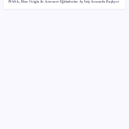
NASA, Blue Origin ile Astronot Eğitimlerine Ay İniş Aracında Başlıyor
SON YAZILAR
Yapay zeka bu kez gerçek bir canlı üretti
Halkbank, ikincil halka arz süreci başlattı
ING’den dolar/TL tahmini
Çıkarılabilir Bataryalı Telefonlar Geri Dönüyor
2026 YÖKDİL/2 ne zaman, saat kaçta? YÖKDİL/2
sınavı kaç dakika, kaç soru?
PS5 Pro için PSSR 2.0 Güncellemesi Yolda: Tüm