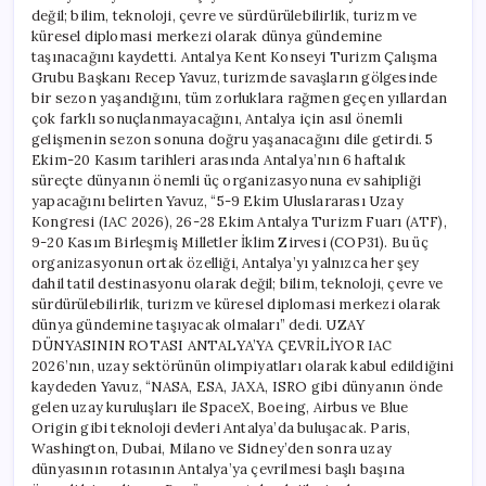
değil; bilim, teknoloji, çevre ve sürdürülebilirlik, turizm ve
küresel diplomasi merkezi olarak dünya gündemine
taşınacağını kaydetti. Antalya Kent Konseyi Turizm Çalışma
Grubu Başkanı Recep Yavuz, turizmde savaşların gölgesinde
bir sezon yaşandığını, tüm zorluklara rağmen geçen yıllardan
çok farklı sonuçlanmayacağını, Antalya için asıl önemli
gelişmenin sezon sonuna doğru yaşanacağını dile getirdi. 5
Ekim-20 Kasım tarihleri arasında Antalya’nın 6 haftalık
süreçte dünyanın önemli üç organizasyonuna ev sahipliği
yapacağını belirten Yavuz, “5-9 Ekim Uluslararası Uzay
Kongresi (IAC 2026), 26-28 Ekim Antalya Turizm Fuarı (ATF),
9-20 Kasım Birleşmiş Milletler İklim Zirvesi (COP31). Bu üç
organizasyonun ortak özelliği, Antalya’yı yalnızca her şey
dahil tatil destinasyonu olarak değil; bilim, teknoloji, çevre ve
sürdürülebilirlik, turizm ve küresel diplomasi merkezi olarak
dünya gündemine taşıyacak olmaları” dedi. UZAY
DÜNYASININ ROTASI ANTALYA’YA ÇEVRİLİYOR IAC
2026’nın, uzay sektörünün olimpiyatları olarak kabul edildiğini
kaydeden Yavuz, “NASA, ESA, JAXA, ISRO gibi dünyanın önde
gelen uzay kuruluşları ile SpaceX, Boeing, Airbus ve Blue
Origin gibi teknoloji devleri Antalya’da buluşacak. Paris,
Washington, Dubai, Milano ve Sidney’den sonra uzay
dünyasının rotasının Antalya’ya çevrilmesi başlı başına