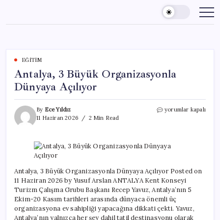
Skip
to
content
EĞITIM
Antalya, 3 Büyük Organizasyonla
Dünyaya Açılıyor
Antalya,
By
Ece Yıldız
yorumlar kapalı
3
11 Haziran 2026
2 Min Read
Büyük
Organizasyonla
Dünyaya
Açılıyor
için
Antalya, 3 Büyük Organizasyonla Dünyaya Açılıyor Posted on
11 Haziran 2026 by Yusuf Arslan ANTALYA Kent Konseyi
Turizm Çalışma Grubu Başkanı Recep Yavuz, Antalya’nın 5
Ekim-20 Kasım tarihleri arasında dünyaca önemli üç
organizasyona ev sahipliği yapacağına dikkati çekti. Yavuz,
Antalya’nın yalnızca her şey dahil tatil destinasyonu olarak