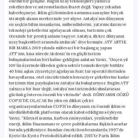
önemli bir gelişme. Bugün uzay teknolojileri yalnızca
roketlerden ve astronotlardan ibaret değil. Yapay zekadan
haberleşmeye, iklim gözleminden savunma sanayine birçok
stratejik alanın merkezinde yer alıyor. Antalya’nın dünyanın
en seçkin bilim insanlarını, mühendislerini, yatırımcılarını ve
teknoloji şirketlerini ağırlayacak olması, turizmin çok
ötesinde bir prestij anlamı taşıyor. Antalya, ilk kez dünyanın
uzay başkentleri arasında anılacak” diye konuştu. ATF ARTIK
BİR MARKA 2019 yılında mütevazi bir başlangıç yapan
ATF’nin, kısa sürede Akdeniz’in en güçlü turizm
buluşmalarından biri haline geldiğini anlatan Yavuz, “Geçen yıl
100’ün üzerinde ülkeden gelen sektör temsilcileriyle birlikte
40 bini aşkın ziyaretçiyi ağırlayan fuar; tur operatörlerinden
havayollarına, otel zincirlerinden kruvaziyer şirketlerine kadar
turizmin tüm paydaşlarını Antalya’da buluşturuyor. Bugün ATF
yalnızca bir fuar değil; Antalya’nın turizmdeki uluslararası
gücünü gösteren önemli bir vitrindir” dedi. DÜNYANIN GÖZÜ
COP31’DE OLACAK Bu yılın en dikkat çekici
organizasyonlarından COP31’in dünyanın en önemli iklim ve
sürdürülebilirlik platformu olarak kabul edildiğini söyleyen
Yavuz, “Küresel ısınma, karbon emisyonları, yenilenebilir
enerji, iklim finansmanı ve çevre politikalarına ilişkin kararlar
burada şekilleniyor. Bundan önceki konferanslarda; 1997’de
Kyoto’da Kyoto Protokolü kabul edildi. 2015’te Paris İklim