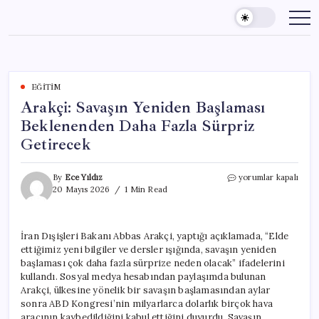
Skip
to
content
EĞITIM
Arakçi: Savaşın Yeniden Başlaması
Beklenenden Daha Fazla Sürpriz
Getirecek
Arakçi:
By
Ece Yıldız
yorumlar kapalı
Savaşın
20 Mayıs 2026
1 Min Read
Yeniden
Başlaması
Beklenenden
İran Dışişleri Bakanı Abbas Arakçi, yaptığı açıklamada, “Elde
Daha
ettiğimiz yeni bilgiler ve dersler ışığında, savaşın yeniden
Fazla
Sürpriz
başlaması çok daha fazla sürprize neden olacak” ifadelerini
Getirecek
kullandı. Sosyal medya hesabından paylaşımda bulunan
için
Arakçi, ülkesine yönelik bir savaşın başlamasından aylar
sonra ABD Kongresi’nin milyarlarca dolarlık birçok hava
aracının kaybedildiğini kabul ettiğini duyurdu. Savaşın