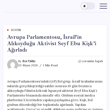
Skip
to
content
EĞITIM
Avrupa Parlamentosu, İsrail’in
Alıkoyduğu Aktivist Seyf Ebu Kişk’i
Ağırladı
Avrupa
By
Ece Yıldız
yorumlar kapalı
Parlamentosu,
20 Mayıs 2026
1 Min Read
İsrail’in
Alıkoyduğu
Aktivist
Avrupa Parlamentosu’ndaki (AP) Sol grup, İsrail’in uluslararası
Seyf
sularda gerçekleştirdiği saldırı sonrası 10 gün boyunca
Ebu
Kişk’i
alıkoyduğu Filistin kökenli İspanyol aktivist Seyf Ebu Kişk’i
Ağırladı
Parlamento binasında misafir etti. Grubun sosyal medya
için
platformu X üzerinden yapılan paylaşıma göre, Kişk, Sol
grubun düzenlediği bir toplantıda ağırlandı. Yapılan
açıklamada, Gazze’ye yönelik ablukayı sona erdirme ve Avrupa