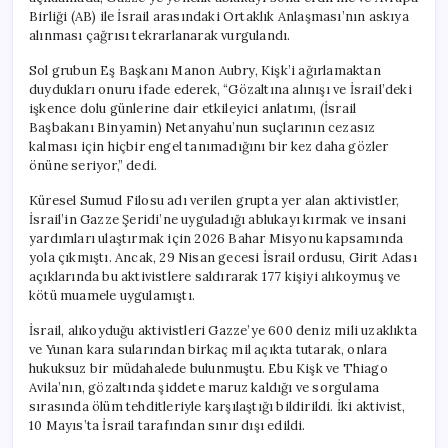
Birliği (AB) ile İsrail arasındaki Ortaklık Anlaşması’nın askıya
alınması çağrısı tekrarlanarak vurgulandı.
Sol grubun Eş Başkanı Manon Aubry, Kişk’i ağırlamaktan
duydukları onuru ifade ederek, “Gözaltına alınışı ve İsrail’deki
işkence dolu günlerine dair etkileyici anlatımı, (İsrail
Başbakanı Binyamin) Netanyahu’nun suçlarının cezasız
kalması için hiçbir engel tanımadığını bir kez daha gözler
önüne seriyor,” dedi.
Küresel Sumud Filosu adı verilen grupta yer alan aktivistler,
İsrail’in Gazze Şeridi’ne uyguladığı ablukayı kırmak ve insani
yardımları ulaştırmak için 2026 Bahar Misyonu kapsamında
yola çıkmıştı. Ancak, 29 Nisan gecesi İsrail ordusu, Girit Adası
açıklarında bu aktivistlere saldırarak 177 kişiyi alıkoymuş ve
kötü muamele uygulamıştı.
İsrail, alıkoyduğu aktivistleri Gazze’ye 600 deniz mili uzaklıkta
ve Yunan kara sularından birkaç mil açıkta tutarak, onlara
hukuksuz bir müdahalede bulunmuştu. Ebu Kişk ve Thiago
Avila’nın, gözaltında şiddete maruz kaldığı ve sorgulama
sırasında ölüm tehditleriyle karşılaştığı bildirildi. İki aktivist,
10 Mayıs’ta İsrail tarafından sınır dışı edildi.