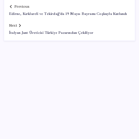
Previous
Edirne, Kırklareli ve Tekirdağ’da 19 Mayıs Bayramı Coşkuyla Kutlandı
Next
İtalyan Jant Üreticisi Türkiye Pazarından Çekiliyor
SON YAZILAR
2026’da Hibrit Çalışanlar İçin Laptop Nasıl Seçilir?
Hangi Özellikler Önemli?
Elif Buse Doğan Gözü Kapalı Teknolojik Cihazları
Tahmin Etti!