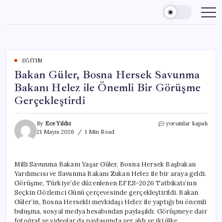
Skip
to
content
EĞITIM
Bakan Güler, Bosna Hersek Savunma
Bakanı Helez ile Önemli Bir Görüşme
Gerçekleştirdi
Bakan
By
Ece Yıldız
yorumlar kapalı
Güler,
21 Mayıs 2026
1 Min Read
Bosna
Hersek
Savunma
Milli Savunma Bakanı Yaşar Güler, Bosna Hersek Başbakan
Bakanı
Yardımcısı ve Savunma Bakanı Zukan Helez ile bir araya geldi.
Helez
ile
Görüşme, Türkiye’de düzenlenen EFES-2026 Tatbikatı’nın
Önemli
Seçkin Gözlemci Günü çerçevesinde gerçekleştirildi. Bakan
Bir
Güler’in, Bosna Hersekli mevkidaşı Helez ile yaptığı bu önemli
Görüşme
buluşma, sosyal medya hesabından paylaşıldı. Görüşmeye dair
Gerçekleştirdi
fotoğraf ve videolar da paylaşımda yer aldı ve iki ülke