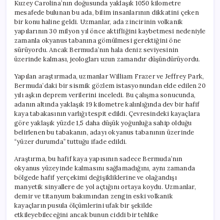
Kuzey Carolina’nın doğusunda yaklaşık 1050 kilometre
mesafede bulunan bu ada, bilim insanlarının dikkatini çeken
bir konu haline geldi. Uzmanlar, ada zincirinin volkanik
yapılarının 30 milyon yıl önce aktifliğini kaybetmesi nedeniyle
zamanla okyanus tabanına gömülmesi gerektiğini öne
sürüyordu. Ancak Bermuda’nın hala deniz seviyesinin
üzerinde kalması, jeologları uzun zamandır düşündürüyordu.
Yapılan araştırmada, uzmanlar William Frazer ve Jeffrey Park,
Bermuda’daki bir sismik gözlem istasyonundan elde edilen 20
yılı aşkın deprem verilerini inceledi. Bu çalışma sonucunda,
adanın altında yaklaşık 19 kilometre kalınlığında dev bir hafif
kaya tabakasının varlığı tespit edildi. Çevresindeki kayaçlara
göre yaklaşık yüzde 1,5 daha düşük yoğunluğa sahip olduğu
belirlenen bu tabakanın, adayı okyanus tabanının üzerinde
“yüzer durumda” tuttuğu ifade edildi.
Araştırma, bu hafif kaya yapısının sadece Bermuda’nın
okyanus yüzeyinde kalmasını sağlamadığını, aynı zamanda
bölgede hafif yerçekimi değişikliklerine ve olağandışı
manyetik sinyallere de yol açtığını ortaya koydu. Uzmanlar,
demir ve titanyum bakımından zengin eski volkanik
kayaçların pusula ölçümlerini ufak bir şekilde
etkileyebileceğini ancak bunun ciddi bir tehlike