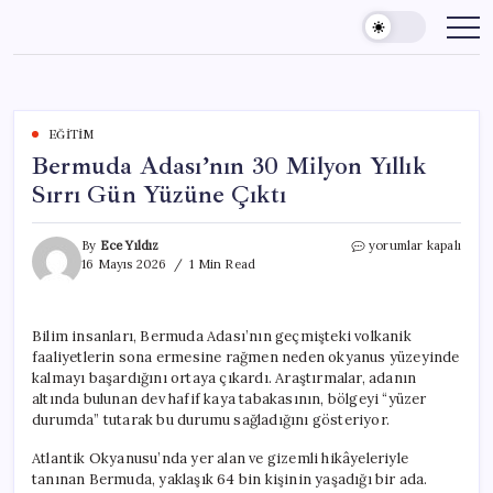
Skip
to
content
EĞITIM
Bermuda Adası’nın 30 Milyon Yıllık
Sırrı Gün Yüzüne Çıktı
Bermuda
By
Ece Yıldız
yorumlar kapalı
Adası’nın
16 Mayıs 2026
1 Min Read
30
Milyon
Yıllık
Bilim insanları, Bermuda Adası’nın geçmişteki volkanik
Sırrı
faaliyetlerin sona ermesine rağmen neden okyanus yüzeyinde
Gün
Yüzüne
kalmayı başardığını ortaya çıkardı. Araştırmalar, adanın
Çıktı
altında bulunan dev hafif kaya tabakasının, bölgeyi “yüzer
için
durumda” tutarak bu durumu sağladığını gösteriyor.
Atlantik Okyanusu’nda yer alan ve gizemli hikâyeleriyle
tanınan Bermuda, yaklaşık 64 bin kişinin yaşadığı bir ada.