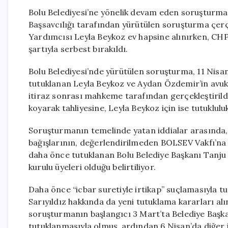
Bolu Belediyesi’ne yönelik devam eden soruşturma
Başsavcılığı tarafından yürütülen soruşturma çer
Yardımcısı Leyla Beykoz ev hapsine alınırken, CHP’
şartıyla serbest bırakıldı.
Bolu Belediyesi’nde yürütülen soruşturma, 11 Nisa
tutuklanan Leyla Beykoz ve Aydan Özdemir’in avuka
itiraz sonrası mahkeme tarafından gerçekleştirild
koyarak tahliyesine, Leyla Beykoz için ise tutuklul
Soruşturmanın temelinde yatan iddialar arasında,
bağışlarının, değerlendirilmeden BOLSEV Vakfı’na 
daha önce tutuklanan Bolu Belediye Başkanı Tanj
kurulu üyeleri olduğu belirtiliyor.
Daha önce “icbar suretiyle irtikap” suçlamasıyla 
Sarıyıldız hakkında da yeni tutuklama kararları al
soruşturmanın başlangıcı 3 Mart’ta Belediye Baş
tutuklanmasıyla olmuş, ardından 6 Nisan’da diğer 