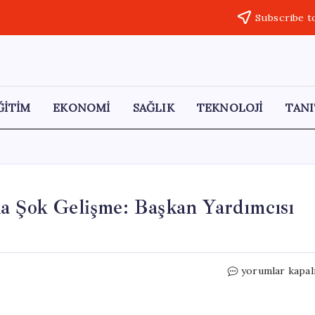
Subscribe t
ĞİTİM
EKONOMİ
SAĞLIK
TEKNOLOJİ
TANI
da Şok Gelişme: Başkan Yardımcısı
Bolu
yorumlar kapal
Belediyesi
Soruşturmasın
Şok