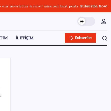
o our newsletter & never miss our best posts.
Subscribe Now!
TIM
İLETİŞİM
Subscribe
SON YAZILAR
ı
ING’den dolar/TL tahmini
da