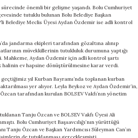
Gelişme:
 sürecinde önemli bir gelişme yaşandı. Bolu Cumhuriyet
Başkan
çevesinde tutuklu bulunan Bolu Belediye Başkan
Yardımcısı
li Belediye Meclis Üyesi Aydan Özdemir ise adli kontrol
ve
Meclis
Üyesi
n’da jandarma ekipleri tarafından gözaltına alınıp
Tahliye
tlarının müvekkillerinin tutukluluk durumuna yaptığı
Edildi!
i. Mahkeme, Aydan Özdemir için adli kontrol şartı
için
uk halinin ev hapsine dönüştürülmesine karar verdi.
 geçtiğimiz yıl Kurban Bayramı’nda toplanan kurban
aktarılması yer alıyor. Leyla Beykoz ve Aydan Özdemir’in,
u Özcan tarafından kurulan BOLSEV Vakfı’nın yönetim
tutuklanan Tanju Özcan ve BOLSEV Vakfı Üyesi Ali
ınmıştı. Bolu Cumhuriyet Başsavcılığı’nın yürüttüğü
kanı Tanju Özcan ve Başkan Yardımcısı Süleyman Can’ın
isimlerin de tutuklanması gerçekleşmişti.