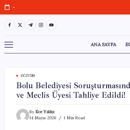
Skip
-
to
content
https://www.facebook.com/
https://twitter.com/
https://t.me/
https://www.instagram.com/
https://youtube.com/
ANA SAYFA
E
EĞITIM
Bolu Belediyesi Soruşturmasın
ve Meclis Üyesi Tahliye Edildi!
By
Ece Yıldız
14 Mayıs 2026
1 Min Read