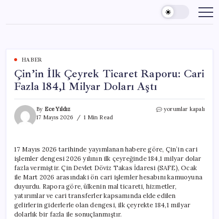
Skip
to
content
HABER
Çin’in İlk Çeyrek Ticaret Raporu: Cari
Fazla 184,1 Milyar Doları Aştı
Çin’in
By
Ece Yıldız
yorumlar kapalı
İlk
17 Mayıs 2026
1 Min Read
Çeyrek
Ticaret
Raporu:
17 Mayıs 2026 tarihinde yayımlanan habere göre, Çin’in cari
Cari
işlemler dengesi 2026 yılının ilk çeyreğinde 184,1 milyar dolar
Fazla
184,1
fazla vermiştir. Çin Devlet Döviz Takas İdaresi (SAFE), Ocak
Milyar
ile Mart 2026 arasındaki ön cari işlemler hesabını kamuoyuna
Doları
duyurdu. Rapora göre, ülkenin mal ticareti, hizmetler,
Aştı
yatırımlar ve cari transferler kapsamında elde edilen
için
gelirlerin giderlerle olan dengesi, ilk çeyrekte 184,1 milyar
dolarlık bir fazla ile sonuçlanmıştır.