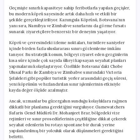
Geçmişte sınırlı kapasiteye sahip feribotlarla yapılan geçişler,
bu modern köprü sayesinde artık daha hızlı ve etkili bir
şekilde gerçekleştiriliyor. Kazungula Köprüsü, Botsvana’nın
yanı sıra, Namibya ve Zimbabve sınırlarını da görme fırsatı
sunarak ziyaretçilere benzersiz bir deneyim yaşatıyor.
Köprü ve çevresindeki izleme noktaları, turistlere saniyeler
içinde birden fazla uluslararası sınırı gözlemleme imkânı
tanıyor. Bu stratejik konum, bölgeyi ziyaret eden gezginlerin
kısa süre içinde çok sayıda ülkeyi kapsayan seyahat planları
yapmalarını kolaylaştırıyor. Özellikle Botsvana’daki Chobe
Ulusal Parkı ile Zambiya ve Zimbabve sınırındaki Victoria
Şelaleleri gibi popüler turistik yerler arasındaki geçiş süresi,
yeni köprünün ve hızlandırılan sınır işlemlerinin etkisiyle
kayda değer ölçüde azalmıştır.
Ancak, uzmanlar bu güzergahın sunduğu kolaylıklara rağmen
dikkatli bir planlama gerektiğini vurguluyor. Gamewatchers
Safaris Genel Müdürü Dr. Mohanjeet Brar, bölgedeki vize
rejimleri ve sınır prosedürlerinin çeşitliliğine dikkat çekerek
seyahat edenlerin bu rotayı spontane bir durak yerine
yapılandırılmış bir yolculuk olarak düşünmeleri gerektiğini
belirtti.