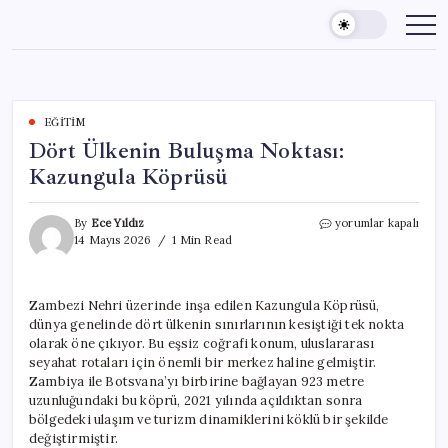
Skip
to
content
EĞITIM
Dört Ülkenin Buluşma Noktası:
Kazungula Köprüsü
Dört
By
Ece Yıldız
yorumlar kapalı
Ülkenin
14 Mayıs 2026
1 Min Read
Buluşma
Noktası:
Kazungula
Zambezi Nehri üzerinde inşa edilen Kazungula Köprüsü,
Köprüsü
dünya genelinde dört ülkenin sınırlarının kesiştiği tek nokta
için
olarak öne çıkıyor. Bu eşsiz coğrafi konum, uluslararası
seyahat rotaları için önemli bir merkez haline gelmiştir.
Zambiya ile Botsvana’yı birbirine bağlayan 923 metre
uzunluğundaki bu köprü, 2021 yılında açıldıktan sonra
bölgedeki ulaşım ve turizm dinamiklerini köklü bir şekilde
değiştirmiştir.