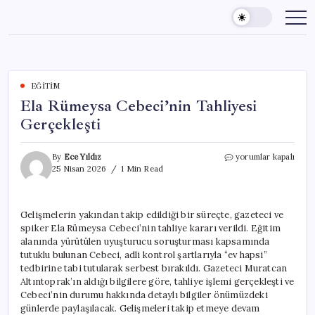
Skip
to
content
EĞITIM
Ela Rümeysa Cebeci’nin Tahliyesi
Gerçekleşti
Ela
By
Ece Yıldız
yorumlar kapalı
Rümeysa
25 Nisan 2026
1 Min Read
Cebeci’nin
Tahliyesi
Gerçekleşti
Gelişmelerin yakından takip edildiği bir süreçte, gazeteci ve
için
spiker Ela Rümeysa Cebeci’nin tahliye kararı verildi. Eğitim
alanında yürütülen uyuşturucu soruşturması kapsamında
tutuklu bulunan Cebeci, adli kontrol şartlarıyla “ev hapsi”
tedbirine tabi tutularak serbest bırakıldı. Gazeteci Muratcan
Altıntoprak’ın aldığı bilgilere göre, tahliye işlemi gerçekleşti ve
Cebeci’nin durumu hakkında detaylı bilgiler önümüzdeki
günlerde paylaşılacak. Gelişmeleri takip etmeye devam