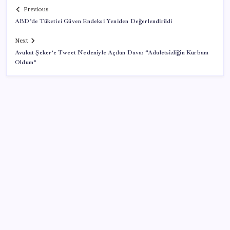
Previous
ABD’de Tüketici Güven Endeksi Yeniden Değerlendirildi
Next
Avukat Şeker’e Tweet Nedeniyle Açılan Dava: “Adaletsizliğin Kurbanı
Oldum”
SON YAZILAR
Yapay zeka bu kez gerçek bir canlı üretti
Halkbank, ikincil halka arz süreci başlattı