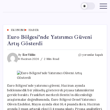
Skip
to
content
EKONOMI
HABER
Euro Bölgesi’nde Yatırımcı Güveni
Artış Gösterdi
Euro
By
Ece Yıldız
yorumlar kapalı
Bölgesi’nde
8 Haziran 2026
2 Min Read
Yatırımcı
Güveni
Artış
Gösterdi
için
Euro Bölgesi’nde yatırımcı güveni, Haziran ayında
beklenmedik bir yükseliş göstererek piyasa tahminlerini
geride bıraktı. Frankfurt merkezli Sentix’in düzenlediği
araştırmalar doğrultusunda, Euro Bölgesi Genel Yatırımcı
Güven Endeksi, Mayıs ayında eksi 16,4 puanda iken, Haziran
ayında 3 puan artarak eksi 13,4 puana ulaştı. Piyasa analistleri,