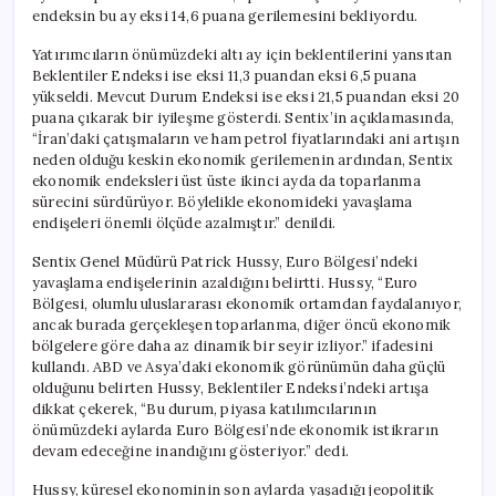
endeksin bu ay eksi 14,6 puana gerilemesini bekliyordu.
Yatırımcıların önümüzdeki altı ay için beklentilerini yansıtan
Beklentiler Endeksi ise eksi 11,3 puandan eksi 6,5 puana
yükseldi. Mevcut Durum Endeksi ise eksi 21,5 puandan eksi 20
puana çıkarak bir iyileşme gösterdi. Sentix’in açıklamasında,
“İran’daki çatışmaların ve ham petrol fiyatlarındaki ani artışın
neden olduğu keskin ekonomik gerilemenin ardından, Sentix
ekonomik endeksleri üst üste ikinci ayda da toparlanma
sürecini sürdürüyor. Böylelikle ekonomideki yavaşlama
endişeleri önemli ölçüde azalmıştır.” denildi.
Sentix Genel Müdürü Patrick Hussy, Euro Bölgesi’ndeki
yavaşlama endişelerinin azaldığını belirtti. Hussy, “Euro
Bölgesi, olumlu uluslararası ekonomik ortamdan faydalanıyor,
ancak burada gerçekleşen toparlanma, diğer öncü ekonomik
bölgelere göre daha az dinamik bir seyir izliyor.” ifadesini
kullandı. ABD ve Asya’daki ekonomik görünümün daha güçlü
olduğunu belirten Hussy, Beklentiler Endeksi’ndeki artışa
dikkat çekerek, “Bu durum, piyasa katılımcılarının
önümüzdeki aylarda Euro Bölgesi’nde ekonomik istikrarın
devam edeceğine inandığını gösteriyor.” dedi.
Hussy, küresel ekonominin son aylarda yaşadığı jeopolitik