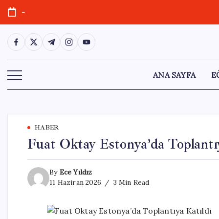
Skip
-
to
content
https://www.facebook.com/
https://twitter.com/
https://t.me/
https://www.instagram.com/
https://youtube.com/
ANA SAYFA
E
HABER
Fuat Oktay Estonya’da Toplantı
By
Ece Yıldız
11 Haziran 2026
3 Min Read