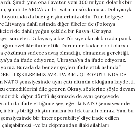
ardı. Şimdi yine ona ilaveten yeni 300 milyon dolarlık bir
an, şimdi de ARCA’dan bir yatırım söz konusu. Dolayısıyla
si boyutunda da bazı girişimlerimiz oldu. Tüm bölgeye
 Litvanya dahil aslında diğer ülkeler de (Polonya,
keleri de dahil) yoğun şekilde bir Rusya-Ukrayna
çerisindeler. Dolayısıyla biz Türkiye olarak burada panik
ğını özellikle ifade ettik. Durum ne kadar ciddi olursa
 da çözümün sadece savaş olmadığı, olmaması gerektiği,
ya’ya da ifade ediyoruz, Ukrayna’ya da ifade ediyoruz.
iyoruz. Burada da benzer şeyleri ifade ettik aslında”
NDEKİ İLİŞKİLERİMİZ AVRUPA BİRLİĞİ BOYUTUNDA DA
n NATO şemsiyesinde aynı çatı altında olduğunu kaydetti.
zu etmediklerini dile getiren Oktay, sözlerine şöyle deva
rlendirdik, diğer dörtlü ilişkimizde de aynı çerçevede
Orada da ifade ettiğimiz şey; eğer ki NATO şemsiyesinde
 bir iş birliği oluşturmaksa bu tek taraflı olmaz. Yani bu
O şemsiyesinde bir ‘interoperability’ diye ifade edilen
 çalışabilmesi -ve bu ekipmandan illaki silahları