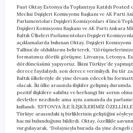
Fuat Oktay Estonya’da Toplantıya Katıldı Posted 
Meclisi Dışişleri Komisyonu Başkanı ve AK Parti Anka
Parlamentoları Dışişleri Komisyonları 4’üncü Topla
Dışişleri Komisyonu Başkanı ve AK Parti Ankara Mil
Baltık Ülkeleri Parlamentoları Dışişleri Komisyonl
açıklamalarda bulunan Oktay, Dışişleri Komisyonu 
Tallinn’de olduklarını belirterek, “Görüşmelerimize
formatımız dörtlü görüşme. Litvanya, Letonya, Est
dördüncüsünü yapıyoruz. İlkini Türkiye’de yapmışt
derece faydalıydı, son derece verimliydi. Bu tür 
Baltık ülkeleriyle de yine devam edecek bu formatt
olacak. İki ülke arasında ilişkiler gelişmiş durum
pozitif ilişkilere sahibiz ve herhangi bir sorun o
devletler nezdinde ama aynı zamanda da parlamentol
kullandı. ‘ESTONYA İLE İLİŞKİLERİMİZ ÖZELLİK
Türkiye arasındaki iş birliklerinin geliştiğini söy
hacmi bulunduğunu bildirdi. Oktay, özellikle savunm
vurgulayarak, “Dolayısıyla burada da yine dengeli d