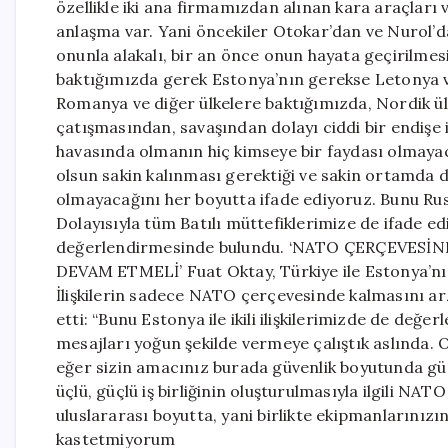
özellikle iki ana firmamızdan alınan kara araçları v
anlaşma var. Yani öncekiler Otokar’dan ve Nurol’d
onunla alakalı, bir an önce onun hayata geçirilme
baktığımızda gerek Estonya’nın gerekse Letonya ve
Romanya ve diğer ülkelere baktığımızda, Nordik ül
çatışmasından, savaşından dolayı ciddi bir endişe i
havasında olmanın hiç kimseye bir faydası olmayaca
olsun sakin kalınması gerektiği ve sakin ortamda
olmayacağını her boyutta ifade ediyoruz. Bunu Rus
Dolayısıyla tüm Batılı müttefiklerimize de ifade ed
değerlendirmesinde bulundu. ‘NATO ÇERÇEVESİ
DEVAM ETMELİ’ Fuat Oktay, Türkiye ile Estonya’nı
İlişkilerin sadece NATO çerçevesinde kalmasını ar
etti: “Bunu Estonya ile ikili ilişkilerimizde de değe
mesajları yoğun şekilde vermeye çalıştık aslında. 
eğer sizin amacınız burada güvenlik boyutunda güçlü
üçlü, güçlü iş birliğinin oluşturulmasıyla ilgili NAT
uluslararası boyutta, yani birlikte ekipmanlarınızın
kastetmiyorum