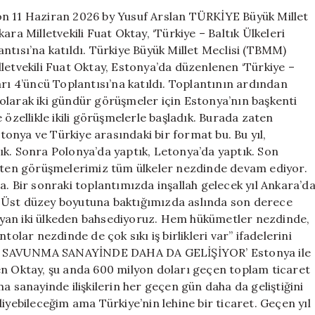
için
on 11 Haziran 2026 by Yusuf Arslan TÜRKİYE Büyük Millet
ra Milletvekili Fuat Oktay, ‘Türkiye – Baltık Ülkeleri
ntısı’na katıldı. Türkiye Büyük Millet Meclisi (TBMM)
letvekili Fuat Oktay, Estonya’da düzenlenen ‘Türkiye –
arı 4’üncü Toplantısı’na katıldı. Toplantının ardından
olarak iki gündür görüşmeler için Estonya’nın başkenti
 özellikle ikili görüşmelerle başladık. Burada zaten
onya ve Türkiye arasındaki bir format bu. Bu yıl,
ık. Sonra Polonya’da yaptık, Letonya’da yaptık. Son
zaten görüşmelerimiz tüm ülkeler nezdinde devam ediyor.
a. Bir sonraki toplantımızda inşallah gelecek yıl Ankara’d
da. Üst düzey boyutuna baktığımızda aslında son derece
lmayan iki ülkeden bahsediyoruz. Hem hükümetler nezdinde,
ar nezdinde de çok sıkı iş birlikleri var” ifadelerini
LE SAVUNMA SANAYİNDE DAHA DA GELİŞİYOR’ Estonya ile
leyen Oktay, şu anda 600 milyon doları geçen toplam ticaret
a sanayinde ilişkilerin her geçen gün daha da geliştiğini
iyebileceğim ama Türkiye’nin lehine bir ticaret. Geçen yıl