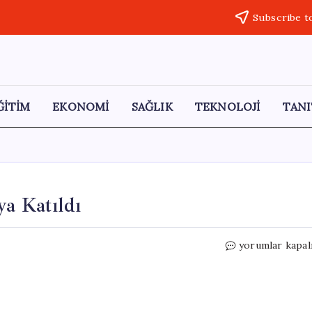
Subscribe t
ĞİTİM
EKONOMİ
SAĞLIK
TEKNOLOJİ
TANI
ya Katıldı
Fuat
yorumlar kapal
Oktay
Estonya’da
Toplantıya
Katıldı