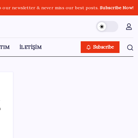
o our newsletter & never miss our best posts.
Subscribe Now!
TIM
İLETİŞİM
Subscribe
ı
SON YAZILAR
Yapay zeka bu kez gerçek bir canlı üretti