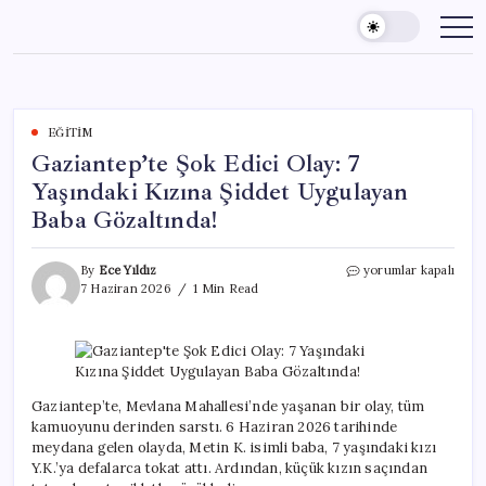
Skip
to
content
EĞITIM
Gaziantep’te Şok Edici Olay: 7
Yaşındaki Kızına Şiddet Uygulayan
Baba Gözaltında!
Gaziantep’te
By
Ece Yıldız
yorumlar kapalı
Şok
7 Haziran 2026
1 Min Read
Edici
Olay:
7
Yaşındaki
Kızına
Şiddet
Gaziantep’te, Mevlana Mahallesi’nde yaşanan bir olay, tüm
Uygulayan
kamuoyunu derinden sarstı. 6 Haziran 2026 tarihinde
Baba
meydana gelen olayda, Metin K. isimli baba, 7 yaşındaki kızı
Gözaltında!
Y.K.’ya defalarca tokat attı. Ardından, küçük kızın saçından
için