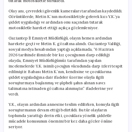
tutarak motosikletle sürükledi.
Olay anı, çevredeki güvenlik kameraları tarafından kaydedildi.
Görüntülerde, Metin K.’nın motosikletiyle gelerek kızı Y.K.’ya
şiddet uyguladığı ve ardından onu saçından tutarak
motosikletle hareket ettiği açıkça gözlemleniyor.
Gaziantep İl Emniyet Müdürlüğü, olayın hemen ardından
harekete geçti ve Metin K. gözaltına alındı. Gaziantep Valiliği,
sosyal medya hesabından yaptığı açıklamada, “6 Haziran
2026 tarihinde ilimizde bir kız çocuğunun darp edildiği
olayda, Emniyet Müdürlüğümüz tarafından yapılan
incelemelerde Y.K. isimli çocuğun vücudunda darp izleri tespit
edilmiştir. Babası Metin K.’nın, kendisine ve çocuklarına
şiddet uyguladığına dair ifadeler üzerine olayla ilgili
soruşturmaya başlanmış ve şüpheli şahıs alınan savcı
talimatına istinaden gözaltına alınmıştır.” ifadelerine yer
verdi.
Y.K., olayın ardından annesine teslim edilirken, konuyla ilgili
soruşturmanın devam ettiği belirtildi. Bu tür olayların
toplumda yarattığı derin etki, çocuklara yönelik şiddetle
mücadele konusunun önemini bir kez daha gözler önüne
seriyor.