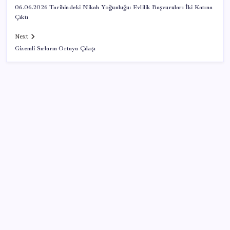
06.06.2026 Tarihindeki Nikah Yoğunluğu: Evlilik Başvuruları İki Katına
Çıktı
Next
Gizemli Sırların Ortaya Çıkışı
SON YAZILAR
Yapay zeka bu kez gerçek bir canlı üretti
Halkbank, ikincil halka arz süreci başlattı
ING’den dolar/TL tahmini