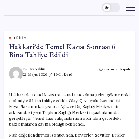
Skip
to
content
EĞITIM
Hakkari’de Temel Kazısı Sonrası 6
Bina Tahliye Edildi
Hakkari’de
By
Ece Yıldız
yorumlar kapalı
Temel
22 Mayıs 2026
1 Min Read
Kazısı
Sonrası
6
Hakkari’de, temel kazısı sırasında meydana gelen çökme riski
Bina
nedeniyle 6 bina tahliye edildi. Olay, Çevreyolu üzerindeki
Tahliye
Edildi
Rüya Plaza’nın karşısında, Ağız ve Diş Sağlığı Merkezi’nin
için
arkasındaki yeni Toplum Sağlığı Merkezi inşaat alanında
gerçekleşti. Temel kazı çalışmalarının ardından çevredeki
bazı binalarda kayma olduğu belirlendi.
Risk değerlendirmesi sonucunda, Beyterler, Seyitler, Erikler,