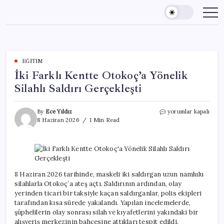
Skip
to
content
EĞITIM
İki Farklı Kentte Otokoç’a Yönelik
Silahlı Saldırı Gerçekleşti
İki
By
Ece Yıldız
yorumlar kapalı
Farklı
8 Haziran 2026
1 Min Read
Kentte
Otokoç’a
Yönelik
Silahlı
Saldırı
Gerçekleşti
8 Haziran 2026 tarihinde, maskeli iki saldırgan uzun namlulu
için
silahlarla Otokoç’a ateş açtı. Saldırının ardından, olay
yerinden ticari bir taksiyle kaçan saldırganlar, polis ekipleri
tarafından kısa sürede yakalandı. Yapılan incelemelerde,
şüphelilerin olay sonrası silah ve kıyafetlerini yakındaki bir
alışveriş merkezinin bahçesine attıkları tespit edildi.