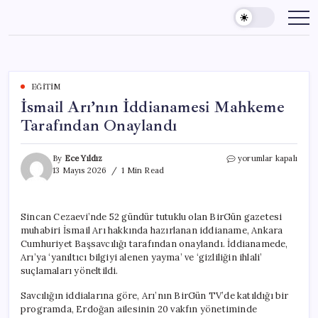
Skip
to
content
EĞITIM
İsmail Arı’nın İddianamesi Mahkeme
Tarafından Onaylandı
İsmail
By
Ece Yıldız
yorumlar kapalı
Arı’nın
13 Mayıs 2026
1 Min Read
İddianamesi
Mahkeme
Tarafından
Sincan Cezaevi’nde 52 gündür tutuklu olan BirGün gazetesi
Onaylandı
muhabiri İsmail Arı hakkında hazırlanan iddianame, Ankara
için
Cumhuriyet Başsavcılığı tarafından onaylandı. İddianamede,
Arı’ya ‘yanıltıcı bilgiyi alenen yayma’ ve ‘gizliliğin ihlali’
suçlamaları yöneltildi.
Savcılığın iddialarına göre, Arı’nın BirGün TV’de katıldığı bir
programda, Erdoğan ailesinin 20 vakfın yönetiminde