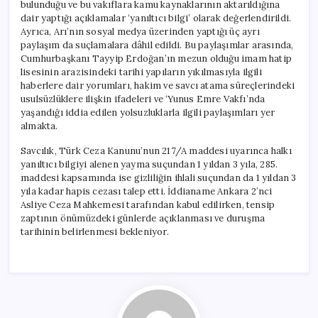
bulunduğu ve bu vakıflara kamu kaynaklarının aktarıldığına
dair yaptığı açıklamalar ‘yanıltıcı bilgi’ olarak değerlendirildi.
Ayrıca, Arı’nın sosyal medya üzerinden yaptığı üç ayrı
paylaşım da suçlamalara dâhil edildi. Bu paylaşımlar arasında,
Cumhurbaşkanı Tayyip Erdoğan’ın mezun olduğu imam hatip
lisesinin arazisindeki tarihi yapıların yıkılmasıyla ilgili
haberlere dair yorumları, hakim ve savcı atama süreçlerindeki
usulsüzlüklere ilişkin ifadeleri ve ‘Yunus Emre Vakfı’nda
yaşandığı iddia edilen yolsuzluklarla ilgili paylaşımları yer
almakta.
Savcılık, Türk Ceza Kanunu’nun 217/A maddesi uyarınca halkı
yanıltıcı bilgiyi alenen yayma suçundan 1 yıldan 3 yıla, 285.
maddesi kapsamında ise gizliliğin ihlali suçundan da 1 yıldan 3
yıla kadar hapis cezası talep etti. İddianame Ankara 2’nci
Asliye Ceza Mahkemesi tarafından kabul edilirken, tensip
zaptının önümüzdeki günlerde açıklanması ve duruşma
tarihinin belirlenmesi bekleniyor.