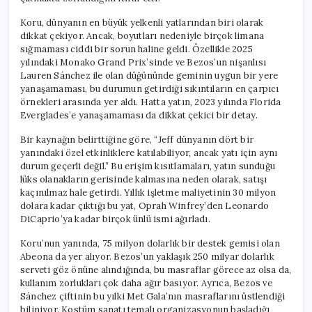
Koru, dünyanın en büyük yelkenli yatlarından biri olarak
dikkat çekiyor. Ancak, boyutları nedeniyle birçok limana
sığmaması ciddi bir sorun haline geldi. Özellikle 2025
yılındaki Monako Grand Prix’sinde ve Bezos’un nişanlısı
Lauren Sánchez ile olan düğününde geminin uygun bir yere
yanaşamaması, bu durumun getirdiği sıkıntıların en çarpıcı
örnekleri arasında yer aldı. Hatta yatın, 2023 yılında Florida
Everglades’e yanaşamaması da dikkat çekici bir detay.
Bir kaynağın belirttiğine göre, “Jeff dünyanın dört bir
yanındaki özel etkinliklere katılabiliyor, ancak yatı için aynı
durum geçerli değil.” Bu erişim kısıtlamaları, yatın sunduğu
lüks olanakların gerisinde kalmasına neden olarak, satışı
kaçınılmaz hale getirdi. Yıllık işletme maliyetinin 30 milyon
dolara kadar çıktığı bu yat, Oprah Winfrey’den Leonardo
DiCaprio’ya kadar birçok ünlü ismi ağırladı.
Koru’nun yanında, 75 milyon dolarlık bir destek gemisi olan
Abeona da yer alıyor. Bezos’un yaklaşık 250 milyar dolarlık
serveti göz önüne alındığında, bu masraflar görece az olsa da,
kullanım zorlukları çok daha ağır basıyor. Ayrıca, Bezos ve
Sánchez çiftinin bu yılki Met Gala’nın masraflarını üstlendiği
biliniyor. Kostüm sanatı temalı organizasyonun başladığı