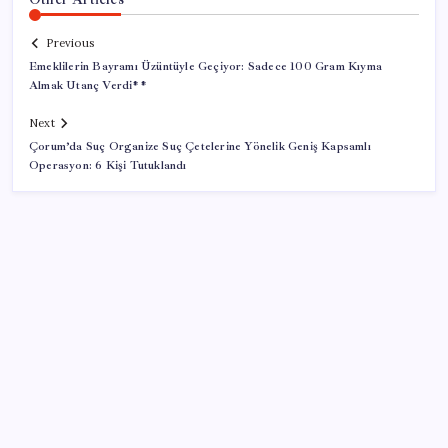
Previous
Emeklilerin Bayramı Üzüntüyle Geçiyor: Sadece 100 Gram Kıyma
Almak Utanç Verdi**
Next
Çorum’da Suç Organize Suç Çetelerine Yönelik Geniş Kapsamlı
Operasyon: 6 Kişi Tutuklandı
SON YAZILAR
Yapay zeka bu kez gerçek bir canlı üretti