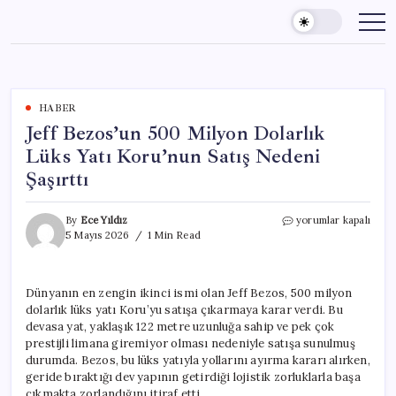
Skip
to
content
HABER
Jeff Bezos’un 500 Milyon Dolarlık
Lüks Yatı Koru’nun Satış Nedeni
Şaşırttı
Jeff
By
Ece Yıldız
yorumlar kapalı
Bezos’un
5 Mayıs 2026
1 Min Read
500
Milyon
Dolarlık
Dünyanın en zengin ikinci ismi olan Jeff Bezos, 500 milyon
Lüks
dolarlık lüks yatı Koru’yu satışa çıkarmaya karar verdi. Bu
Yatı
Koru’nun
devasa yat, yaklaşık 122 metre uzunluğa sahip ve pek çok
Satış
prestijli limana giremiyor olması nedeniyle satışa sunulmuş
Nedeni
durumda. Bezos, bu lüks yatıyla yollarını ayırma kararı alırken,
Şaşırttı
geride bıraktığı dev yapının getirdiği lojistik zorluklarla başa
için
çıkmakta zorlandığını itiraf etti.