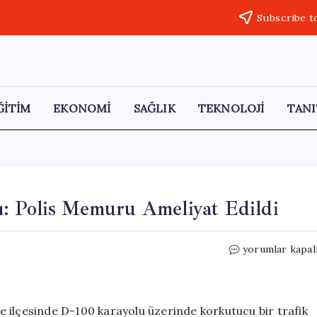
Subscribe t
ĞİTİM
EKONOMİ
SAĞLIK
TEKNOLOJİ
TANI
: Polis Memuru Ameliyat Edildi
Küçükçekmece’
yorumlar kapal
Trafik
Kazası:
Polis
Memuru
 ilçesinde D-100 karayolu üzerinde korkutucu bir trafik