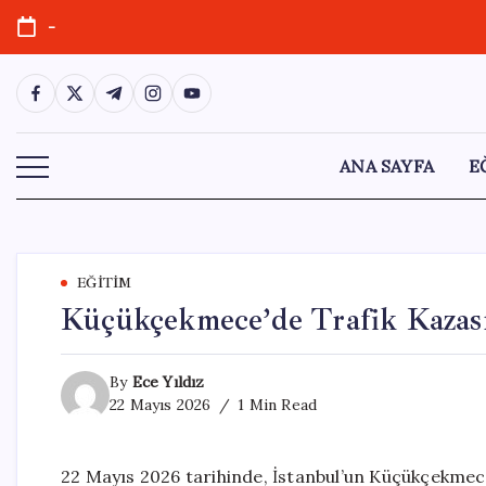
Skip
-
to
content
https://www.facebook.com/
https://twitter.com/
https://t.me/
https://www.instagram.com/
https://youtube.com/
ANA SAYFA
E
EĞITIM
Küçükçekmece’de Trafik Kazası
By
Ece Yıldız
22 Mayıs 2026
1 Min Read
22 Mayıs 2026 tarihinde, İstanbul’un Küçükçekmece