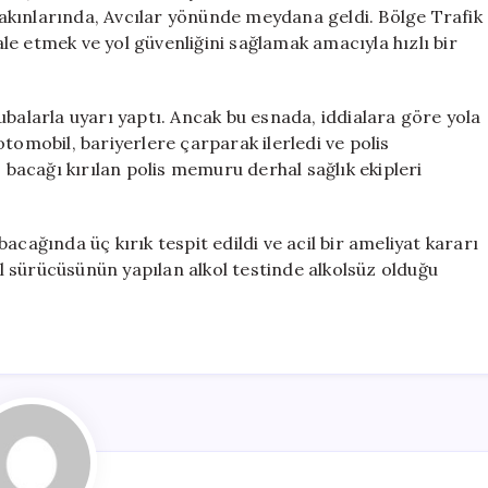
Ameliyat
akınlarında, Avcılar yönünde meydana geldi. Bölge Trafik
Edildi
e etmek ve yol güvenliğini sağlamak amacıyla hızlı bir
için
ubalarla uyarı yaptı. Ancak bu esnada, iddialara göre yola
tomobil, bariyerlere çarparak ilerledi ve polis
acağı kırılan polis memuru derhal sağlık ekipleri
ğında üç kırık tespit edildi ve acil bir ameliyat kararı
bil sürücüsünün yapılan alkol testinde alkolsüz olduğu