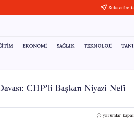
Subscribe t
ĞİTİM
EKONOMİ
SAĞLIK
TEKNOLOJİ
TANI
Davası: CHP’li Başkan Niyazi Nefi
Manavgat
yorumlar kapal
Belediyesi
Yolsuzluk
Davası: