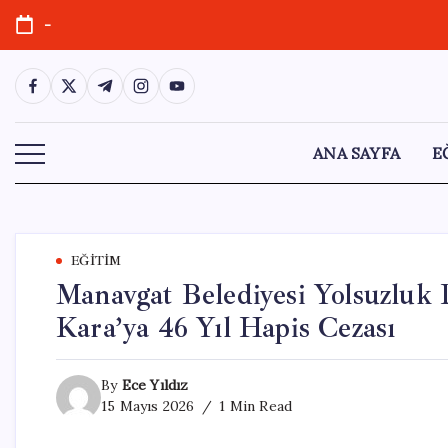
Skip
-
to
content
https://www.facebook.com/
https://twitter.com/
https://t.me/
https://www.instagram.com/
https://youtube.com/
ANA SAYFA
E
EĞITIM
Manavgat Belediyesi Yolsuzluk 
Kara’ya 46 Yıl Hapis Cezası
By
Ece Yıldız
15 Mayıs 2026
1 Min Read