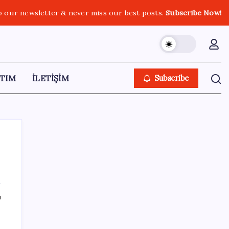
o our newsletter & never miss our best posts.
Subscribe Now!
TIM
İLETİŞİM
Subscribe
SON YAZILAR
ı
Yapay zeka bu kez gerçek bir canlı üretti