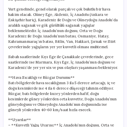
Yurt genelinde, genel olarak parçalı ve çok bulutlu bir hava
hakim olacak. Güney Ege, Akdeniz, İç Anadolu (Ankara ve
Eskişehir hariç), Karadeniz ile Doğu ve Güneydoğu Anadolu’da
aralıklı sağanak ve gök gürültülü sağanak yağışlar
beklenmektedir. İç Anadolu’nun doğusu, Orta ve Doğu
Karadeniz ile Doğu Anadolu’nun batısı, Osmaniye, Hatay,
Kahramanmaraş’ın batısı, Bitlis, Van, Hakkari, Şırnak ve Siirt
çevrelerinde yağışların yer yer kuvvetli olması muhtemel.
Sabah saatlerinde Kıyı Ege ile Çanakkale çevrelerinde, gece
saatlerinde ise Marmara, Kıyı Ege, İç Anadolu’nun doğusu ve
Karadeniz’de yer yer sis ve pus olayları yaşanması bekleniyor.
**Hava Sıcaklığı ve Rüzgar Durumu**
Batı bölgelerde hava sıcaklığının 3 ila 5 derece artacağı, iç ve
doğu kesimlerde ise 4 ila 6 derece düşeceği tahmin ediliyor.
Rüzgar, batı bölgelerde kuzey yönlerden hafif, doğu
kesimlerde güney yönlerden orta kuvvette, Doğu Anadolu’nun
güneydoğusu ve Güneydoğu Anadolu’nun doğusunda ise
güneyli yönlerden 40-60 km/saat hızla esecek.
**Uyarılar**
– **Kuvvetli Yağış Uyarısı:** İç Anadolu’nun doğusu, Orta ve