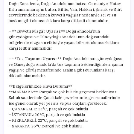
Doğu Karadeniz, Doğu Anadolu’nun batısı, Osmaniye, Hatay,
Kahramanmaraş’ın batısı, Bitlis, Van, Hakkari, Şırnak ve Siirt
çevrelerinde beklenen kuvvetli yağışlar nedeniyle sel ve su
baskını gibi olumsuzluklara karşı dikkatli olunmalıdır.
– **Kuvvetli Rüzgar Uyarısı:** Doğu Anadolu’nun
güneydoğusu ve Güneydoğu Anadolu’nun doğusundaki
bölgelerde rüzgarın etkisiyle yaşanabilecek olumsuzluklara
karşı tedbir alınmalıdır.
– **Toz Taşınımı Uyarısı:** Doğu Anadolu’nun güneydoğusu
ve Güneydoğu Anadolu’da toz taşınımı beklendiğinden, çamur
yağışı ve görüş mesafesinde azalma gibi durumlara karşı
dikkatli olunmalıdır.
**Bölgelerimizde Hava Durumu**
**MARMARA:** Parçalı ve çok bulutlu geçmesi bekleniyor.
Sabah saatlerinde Çanakkale çevrelerinde, gece saatlerinde
ise genel olarak yer yer sis ve pus olayları görülecek.
– ÇANAKKALE: 23°C, parçalı ve çok bulutlu
– İSTANBUL: 20°C, parçalı ve çok bulutlu
– KIRKLARELİ: 22°C, parçalı ve çok bulutlu
– SAKARYA: 26°C, parçalı ve çok bulutlu