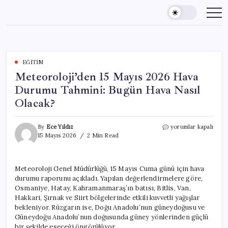
Skip
to
content
EĞITIM
Meteoroloji’den 15 Mayıs 2026 Hava
Durumu Tahmini: Bugün Hava Nasıl
Olacak?
Meteoroloji’den
By
Ece Yıldız
yorumlar kapalı
15
15 Mayıs 2026
2 Min Read
Mayıs
2026
Hava
Meteoroloji Genel Müdürlüğü, 15 Mayıs Cuma günü için hava
Durumu
durumu raporunu açıkladı. Yapılan değerlendirmelere göre,
Tahmini:
Bugün
Osmaniye, Hatay, Kahramanmaraş’ın batısı, Bitlis, Van,
Hava
Hakkari, Şırnak ve Siirt bölgelerinde etkili kuvvetli yağışlar
Nasıl
bekleniyor. Rüzgarın ise, Doğu Anadolu’nun güneydoğusu ve
Olacak?
Güneydoğu Anadolu’nun doğusunda güney yönlerinden güçlü
için
bir şekilde eseceği öngörülüyor.