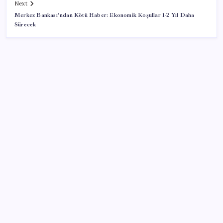
Next
Merkez Bankası’ndan Kötü Haber: Ekonomik Koşullar 1-2 Yıl Daha
Sürecek
SON YAZILAR
Bakan Uraloğlu: 5G abone sayısı 4 ay içerisinde 44,5
milyona ulaştı
Benzine gelen indirim ÖTV’ye kesildi: Fiyat düşüşü
pompaya yansımayacak
2026’da Hibrit Çalışanlar İçin Laptop Nasıl Seçilir?
Hangi Özellikler Önemli?