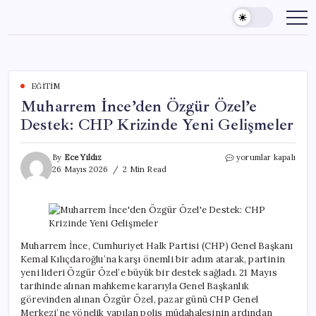
Skip
to
content
EĞITIM
Muharrem İnce’den Özgür Özel’e
Destek: CHP Krizinde Yeni Gelişmeler
Muharrem
By
Ece Yıldız
yorumlar kapalı
İnce’den
26 Mayıs 2026
2 Min Read
Özgür
Özel’e
Destek:
CHP
Krizinde
Yeni
Muharrem İnce, Cumhuriyet Halk Partisi (CHP) Genel Başkanı
Gelişmeler
Kemal Kılıçdaroğlu’na karşı önemli bir adım atarak, partinin
için
yeni lideri Özgür Özel’e büyük bir destek sağladı. 21 Mayıs
tarihinde alınan mahkeme kararıyla Genel Başkanlık
görevinden alınan Özgür Özel, pazar günü CHP Genel
Merkezi’ne yönelik yapılan polis müdahalesinin ardından