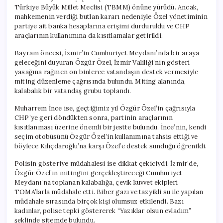
Türkiye Büyük Millet Meclisi (TBMM) önüne yürüdü. Ancak,
mahkemenin verdiği butlan kararı nedeniyle Özel yönetiminin
partiye ait banka hesaplarına erişimi durduruldu ve CHP
araçlarının kullanımına da kısıtlamalar getirildi.
Bayram öncesi, İzmir’in Cumhuriyet Meydanı’nda bir araya
geleceğini duyuran Özgür Özel, İzmir Valiliği’nin gösteri
yasağına rağmen on binlerce vatandaşın destek vermesiyle
miting düzenleme çağrısında bulundu. Miting alanında,
kalabalık bir vatandaş grubu toplandı.
Muharrem İnce ise, geçtiğimiz yıl Özgür Özel’in çağrısıyla
CHP’ye geri döndükten sonra, partinin araçlarının
kısıtlanması üzerine önemli bir jestte bulundu. İnce’nin, kendi
seçim otobüsünü Özgür Özel’in kullanımına tahsis ettiği ve
böylece Kılıçdaroğlu’na karşı Özel’e destek sunduğu öğrenildi.
Polisin gösteriye müdahalesi ise dikkat çekiciydi. İzmir’de,
Özgür Özel’in mitingini gerçekleştireceği Cumhuriyet
Meydanı’na toplanan kalabalığa, çevik kuvvet ekipleri
TOMA’larla müdahale etti. Biber gazı ve tazyikli su ile yapılan
müdahale sırasında birçok kişi olumsuz etkilendi. Bazı
kadınlar, polise tepki göstererek “Yazıklar olsun evladım”
şeklinde sitemde bulundu.