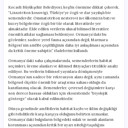
Kocaeli Büyükşehir Belediyesi, keşfin önemine dikkat çekerek,
“Lissotriton kosswigi, Türkiye’ye özgü ve dar yayılışlı bir
semenderdir. Ommatotriton nesterovi ise ülkemizin batı ve
kuzey bölgelerine özgü bir tür olarak literatürde yer
almaktadır. Elde edilen verilerin ulusal bilimsel literatüre
önemli katkılar sağlaması bekleniyor. Ormanya’daki bu
gözlemler, sadece yerel fauna açısından değil, Marmara
Bölgesi’nin amfibi çeşitliliğinin daha iyi anlaşılması açısından
da kritik öneme sahiptir,” ifadelerini kullandı.
Ormanya’daki saha çalışmalarında, semenderlerin habitat
seçimleri, üreme alanları ve iklimsel ihtiyaçları titizlikle analiz
ediliyor. Bu verilerin bilimsel yayınlara dönüşmesiyle
Ormanya’nın sadece bir rekreasyon alanı değil, aynı zamanda
bölgesel ölçekte önemli bir araştırma sahası olduğu da
kanıtlanmış olacak. Semenderler, çevresel değişimlere karşı
son derece hassas oldukları için ekosistemde “biyolojik
gösterge” olarak kabul edilmektedir.
Dünya genelinde amfibilerin habitat kaybı ve iklim değişikliği
gibi tehditlerle karşı karşıya olduğunu belirten uzmanlar,
Ormanya’daki bulguların bölgedeki sulak ve nemli alanların
korunması açısından kritik bir uyarı niteliği taşıdığını