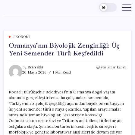
Skip
to
content
EKONOMI
Ormanya’nın Biyolojik Zenginliği: Üç
Yeni Semender Türü Keşfedildi
Ormanya’nın
By
Ece Yıldız
yorumlar kapalı
Biyolojik
20 Mayıs 2026
1 Min Read
Zenginliği:
Üç
Yeni
Kocaeli Büyükşehir Belediyesi’nin Ormanya doğal yaşam
Semender
alanında gerçekleştirilen saha çalışmaları sonucunda,
Türü
Keşfedildi
Türkiye’nin biyolojik çeşitliliği açısından büyük önem taşıyan
için
üç yeni semender türü ortaya çıkarıldı. Yapılan araştırmalar
sırasında uzman biyologlar, Lissotriton kosswigi,
Ommatotriton nesterovi ve Triturus anatolicus türlerine ait
bulgulara ulaştı. Şu anda bu türlerin kesin teşhis süreçleri,
morfolojik ve genetik laboratuvar analizleri ile devam ediyor.