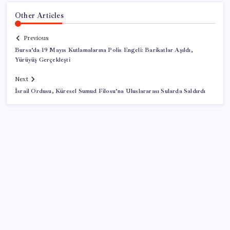
Other Articles
Previous
Bursa’da 19 Mayıs Kutlamalarına Polis Engeli: Barikatlar Aşıldı,
Yürüyüş Gerçekleşti
Next
İsrail Ordusu, Küresel Sumud Filosu’na Uluslararası Sularda Saldırdı
SON YAZILAR
Bakan Uraloğlu: 5G abone sayısı 4 ay içerisinde 44,5