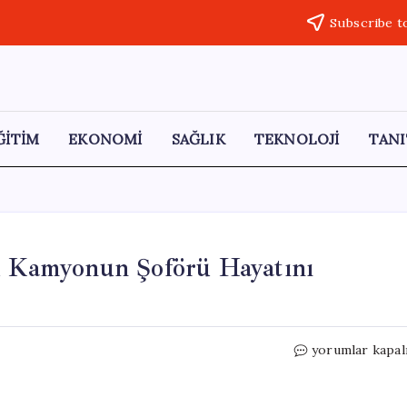
Subscribe t
ĞİTİM
EKONOMİ
SAĞLIK
TEKNOLOJİ
TANI
lü Kamyonun Şoförü Hayatını
Şırnak’ta
yorumlar kapal
Elektrik
Direği
Yüklü