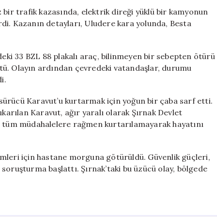
Kamyonun
bir trafik kazasında, elektrik direği yüklü bir kamyonun
Şoförü
di. Kazanın detayları, Uludere kara yolunda, Besta
Hayatını
Kaybetti
için
ki 33 BZL 88 plakalı araç, bilinmeyen bir sebepten ötürü
tü. Olayın ardından çevredeki vatandaşlar, durumu
i.
n sürücü Karavut’u kurtarmak için yoğun bir çaba sarf etti.
ıkarılan Karavut, ağır yaralı olarak Şırnak Devlet
an tüm müdahalelere rağmen kurtarılamayarak hayatını
mleri için hastane morguna götürüldü. Güvenlik güçleri,
soruşturma başlattı. Şırnak’taki bu üzücü olay, bölgede