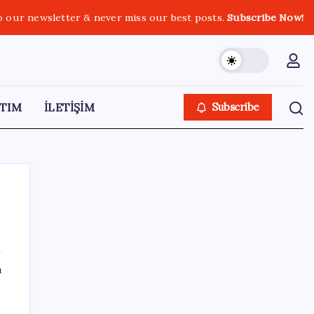
o our newsletter & never miss our best posts.
Subscribe Now!
TIM
İLETİŞİM
Subscribe
SON YAZILAR
ı
ASELSAN TOLUN P Testini Tamamladı:
Sığınak Delici Mühimmat Sahada