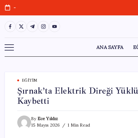
Skip
-
to
content
https://www.facebook.com/
https://twitter.com/
https://t.me/
https://www.instagram.com/
https://youtube.com/
ANA SAYFA
E
EĞITIM
Şırnak’ta Elektrik Direği Yük
Kaybetti
By
Ece Yıldız
15 Mayıs 2026
1 Min Read