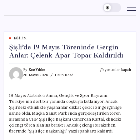
Skip
to
content
EĞITIM
Şişli’de 19 Mayıs Töreninde Gergin
Anlar: Çelenk Apar Topar Kaldırıldı
Şişli’de
By
Ece Yıldız
yorumlar kapalı
19
20 Mayıs 2026
1 Min Read
Mayıs
Töreninde
Gergin
19 Mayıs Atatürk’ü Anma, Gençlik ve Spor Bayramı,
Anlar:
Türkiye’nin dört bir yanında coşkuyla kutlanıyor. Ancak,
Çelenk
Apar
Şişli’deki etkinlikte yaşananlar dikkat çekici bir gerginliğe
Topar
sahne oldu. Maçka Sanat Parkı’nda gerçekleştirilen tören
Kaldırıldı
sırasında CHP Şişli İlçe Başkanı Canercan Kartal, elindeki
için
çelengi tören alanına bıraktı. Ancak çelengi bırakırken,
üzerinde “Şişli İlçe Başkanlığı” yazılı pankartı kaldırdı.