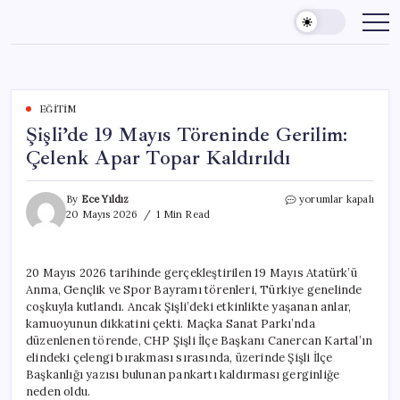
Skip
to
content
EĞITIM
Şişli’de 19 Mayıs Töreninde Gerilim:
Çelenk Apar Topar Kaldırıldı
Şişli’de
By
Ece Yıldız
yorumlar kapalı
19
20 Mayıs 2026
1 Min Read
Mayıs
Töreninde
Gerilim:
20 Mayıs 2026 tarihinde gerçekleştirilen 19 Mayıs Atatürk’ü
Çelenk
Anma, Gençlik ve Spor Bayramı törenleri, Türkiye genelinde
Apar
Topar
coşkuyla kutlandı. Ancak Şişli’deki etkinlikte yaşanan anlar,
Kaldırıldı
kamuoyunun dikkatini çekti. Maçka Sanat Parkı’nda
için
düzenlenen törende, CHP Şişli İlçe Başkanı Canercan Kartal’ın
elindeki çelengi bırakması sırasında, üzerinde Şişli İlçe
Başkanlığı yazısı bulunan pankartı kaldırması gerginliğe
neden oldu.