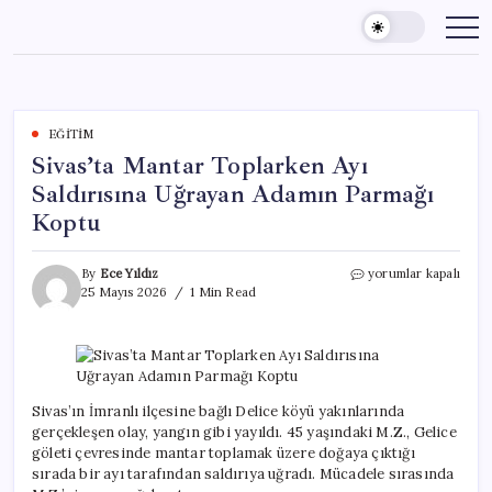
Skip
to
content
EĞITIM
Sivas’ta Mantar Toplarken Ayı
Saldırısına Uğrayan Adamın Parmağı
Koptu
Sivas’ta
By
Ece Yıldız
yorumlar kapalı
Mantar
25 Mayıs 2026
1 Min Read
Toplarken
Ayı
Saldırısına
Uğrayan
Adamın
Parmağı
Sivas’ın İmranlı ilçesine bağlı Delice köyü yakınlarında
Koptu
gerçekleşen olay, yangın gibi yayıldı. 45 yaşındaki M.Z., Gelice
için
göleti çevresinde mantar toplamak üzere doğaya çıktığı
sırada bir ayı tarafından saldırıya uğradı. Mücadele sırasında