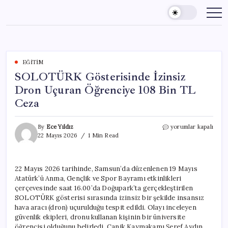
Skip
to
content
EĞITIM
SOLOTÜRK Gösterisinde İzinsiz
Dron Uçuran Öğrenciye 108 Bin TL
Ceza
SOLOTÜRK
By
Ece Yıldız
yorumlar kapalı
Gösterisinde
22 Mayıs 2026
1 Min Read
İzinsiz
Dron
Uçuran
22 Mayıs 2026 tarihinde, Samsun’da düzenlenen 19 Mayıs
Öğrenciye
Atatürk’ü Anma, Gençlik ve Spor Bayramı etkinlikleri
108
Bin
çerçevesinde saat 16.00’da Doğupark’ta gerçekleştirilen
TL
SOLOTÜRK gösterisi sırasında izinsiz bir şekilde insansız
Ceza
hava aracı (dron) uçurulduğu tespit edildi. Olayı inceleyen
için
güvenlik ekipleri, dronu kullanan kişinin bir üniversite
öğrencisi olduğunu belirledi. Canik Kaymakamı Şeref Aydın,