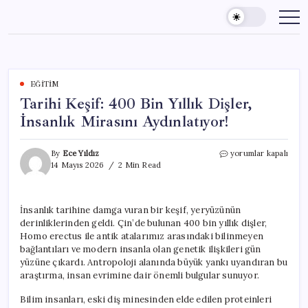
Skip
to
content
EĞITIM
Tarihi Keşif: 400 Bin Yıllık Dişler,
İnsanlık Mirasını Aydınlatıyor!
Tarihi
By
Ece Yıldız
yorumlar kapalı
Keşif:
14 Mayıs 2026
2 Min Read
400
Bin
Yıllık
İnsanlık tarihine damga vuran bir keşif, yeryüzünün
Dişler,
derinliklerinden geldi. Çin’de bulunan 400 bin yıllık dişler,
İnsanlık
Mirasını
Homo erectus ile antik atalarımız arasındaki bilinmeyen
Aydınlatıyor!
bağlantıları ve modern insanla olan genetik ilişkileri gün
için
yüzüne çıkardı. Antropoloji alanında büyük yankı uyandıran bu
araştırma, insan evrimine dair önemli bulgular sunuyor.
Bilim insanları, eski diş minesinden elde edilen proteinleri