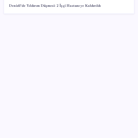
Denizli’de Yıldırım Düşmesi: 2 İşçi Hastaneye Kaldırıldı
SON YAZILAR
Bakan Uraloğlu: 5G abone sayısı 4 ay içerisinde 44,5
milyona ulaştı
Benzine gelen indirim ÖTV’ye kesildi: Fiyat düşüşü
pompaya yansımayacak
2026’da Hibrit Çalışanlar İçin Laptop Nasıl Seçilir?
Hangi Özellikler Önemli?
Elif Buse Doğan Gözü Kapalı Teknolojik Cihazları