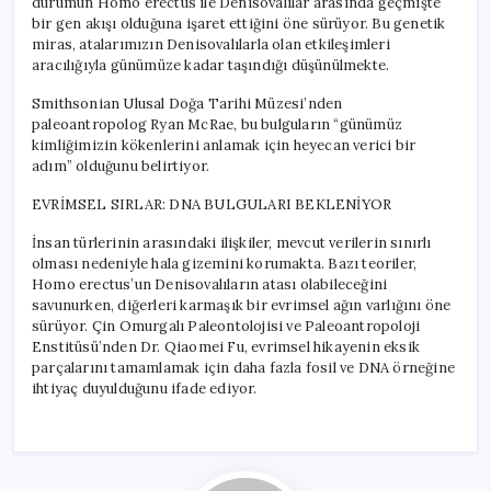
durumun Homo erectus ile Denisovalılar arasında geçmişte
bir gen akışı olduğuna işaret ettiğini öne sürüyor. Bu genetik
miras, atalarımızın Denisovalılarla olan etkileşimleri
aracılığıyla günümüze kadar taşındığı düşünülmekte.
Smithsonian Ulusal Doğa Tarihi Müzesi’nden
paleoantropolog Ryan McRae, bu bulguların “günümüz
kimliğimizin kökenlerini anlamak için heyecan verici bir
adım” olduğunu belirtiyor.
EVRİMSEL SIRLAR: DNA BULGULARI BEKLENİYOR
İnsan türlerinin arasındaki ilişkiler, mevcut verilerin sınırlı
olması nedeniyle hala gizemini korumakta. Bazı teoriler,
Homo erectus’un Denisovalıların atası olabileceğini
savunurken, diğerleri karmaşık bir evrimsel ağın varlığını öne
sürüyor. Çin Omurgalı Paleontolojisi ve Paleoantropoloji
Enstitüsü’nden Dr. Qiaomei Fu, evrimsel hikayenin eksik
parçalarını tamamlamak için daha fazla fosil ve DNA örneğine
ihtiyaç duyulduğunu ifade ediyor.