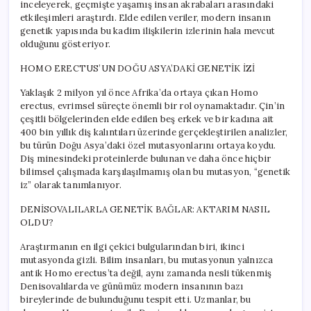
inceleyerek, geçmişte yaşamış insan akrabaları arasındaki
etkileşimleri araştırdı. Elde edilen veriler, modern insanın
genetik yapısında bu kadim ilişkilerin izlerinin hala mevcut
olduğunu gösteriyor.
HOMO ERECTUS’UN DOĞU ASYA’DAKİ GENETİK İZİ
Yaklaşık 2 milyon yıl önce Afrika’da ortaya çıkan Homo
erectus, evrimsel süreçte önemli bir rol oynamaktadır. Çin’in
çeşitli bölgelerinden elde edilen beş erkek ve bir kadına ait
400 bin yıllık diş kalıntıları üzerinde gerçekleştirilen analizler,
bu türün Doğu Asya’daki özel mutasyonlarını ortaya koydu.
Diş minesindeki proteinlerde bulunan ve daha önce hiçbir
bilimsel çalışmada karşılaşılmamış olan bu mutasyon, “genetik
iz” olarak tanımlanıyor.
DENİSOVALILARLA GENETİK BAĞLAR: AKTARIM NASIL
OLDU?
Araştırmanın en ilgi çekici bulgularından biri, ikinci
mutasyonda gizli. Bilim insanları, bu mutasyonun yalnızca
antik Homo erectus’ta değil, aynı zamanda nesli tükenmiş
Denisovalılarda ve günümüz modern insanının bazı
bireylerinde de bulunduğunu tespit etti. Uzmanlar, bu