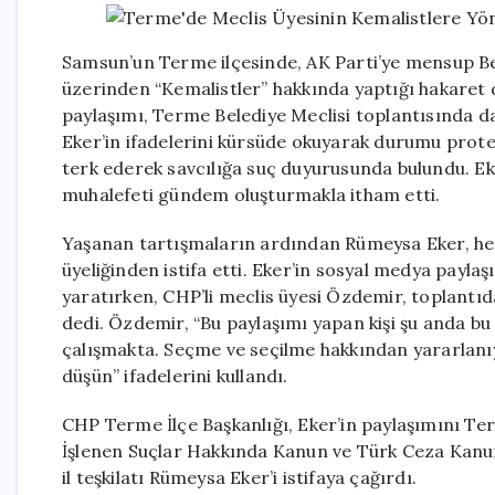
Samsun’un Terme ilçesinde, AK Parti’ye mensup Be
üzerinden “Kemalistler” hakkında yaptığı hakaret do
paylaşımı, Terme Belediye Meclisi toplantısında d
Eker’in ifadelerini kürsüde okuyarak durumu prote
terk ederek savcılığa suç duyurusunda bulundu. Ek
muhalefeti gündem oluşturmakla itham etti.
Yaşanan tartışmaların ardından Rümeysa Eker, he
üyeliğinden istifa etti. Eker’in sosyal medya payl
yaratırken, CHP’li meclis üyesi Özdemir, toplantı
dedi. Özdemir, “Bu paylaşımı yapan kişi şu anda bu
çalışmakta. Seçme ve seçilme hakkından yararlanıy
düşün” ifadelerini kullandı.
CHP Terme İlçe Başkanlığı, Eker’in paylaşımını Te
İşlenen Suçlar Hakkında Kanun ve Türk Ceza Kanunu
il teşkilatı Rümeysa Eker’i istifaya çağırdı.