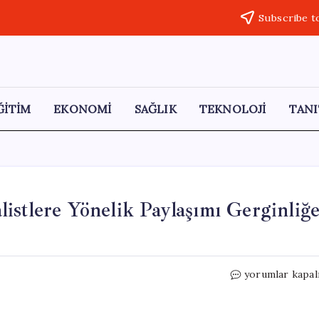
Subscribe t
ĞİTİM
EKONOMİ
SAĞLIK
TEKNOLOJİ
TANI
istlere Yönelik Paylaşımı Gerginliğ
Terme’de
yorumlar kapal
Meclis
Üyesinin
Kemalistlere