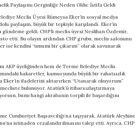
Yönelik
Paylaşımı
lediye Meclis Üyesi Rümeysa Eker’in sosyal medya
Gerginliğe
lu paylaşım, büyük bir tepkiyle karşılandı. Eker’in
Neden
a gündeme geldi. CHP’li meclis üyesi Neslihan Özdemir,
Oldu:
İstifa
sto etti. Bu olayın ardından CHP grubu, meclis salonunu
Geldi
er ise kendini “umumi bir çıkarım” olarak savunarak
için
m AKP üyeliğinden hem de Terme Belediye Meclis
aşımındaki hakaretler, kamuoyunda büyük bir rahatsızlık
da Eker’in ifadelerini aktarırken “Utanarak okuyorum”
 mecliste bulunuyor. Atatürk’ü itibarsızlaştırmaya
orsun, bunu hangi akrabanın torpili ile başardığını
rme Cumhuriyet Başsavcılığı’na taşıyarak, Atatürk Aleyhin
’na istinaden cezalandırılmasını talep etti. Ayrıca, CHP