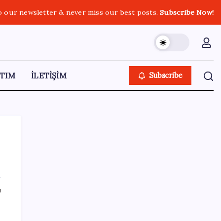
o our newsletter & never miss our best posts.
Subscribe Now!
TIM
İLETİŞİM
Subscribe
e
SON YAZILAR
ı
Bakan Uraloğlu: 5G abone sayısı 4 ay
içerisinde 44,5 milyona ulaştı