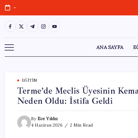
Skip
-
to
content
https://www.facebook.com/
https://twitter.com/
https://t.me/
https://www.instagram.com/
https://youtube.com/
ANA SAYFA
E
EĞITIM
Terme’de Meclis Üyesinin Kemal
Neden Oldu: İstifa Geldi
By
Ece Yıldız
4 Haziran 2026
2 Min Read