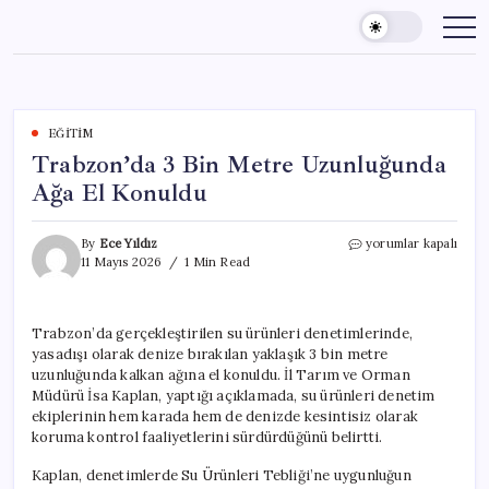
Skip
to
content
EĞITIM
Trabzon’da 3 Bin Metre Uzunluğunda
Ağa El Konuldu
Trabzon’da
By
Ece Yıldız
yorumlar kapalı
3
11 Mayıs 2026
1 Min Read
Bin
Metre
Uzunluğunda
Trabzon’da gerçekleştirilen su ürünleri denetimlerinde,
Ağa
yasadışı olarak denize bırakılan yaklaşık 3 bin metre
El
Konuldu
uzunluğunda kalkan ağına el konuldu. İl Tarım ve Orman
için
Müdürü İsa Kaplan, yaptığı açıklamada, su ürünleri denetim
ekiplerinin hem karada hem de denizde kesintisiz olarak
koruma kontrol faaliyetlerini sürdürdüğünü belirtti.
Kaplan, denetimlerde Su Ürünleri Tebliği’ne uygunluğun