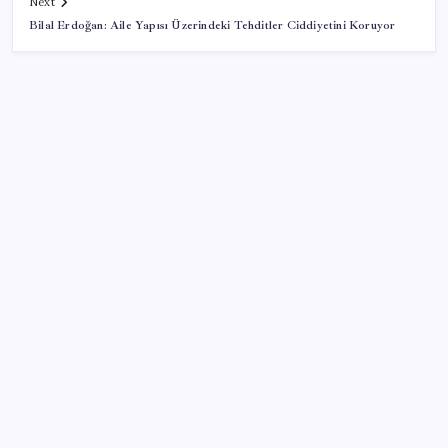
Next
Bilal Erdoğan: Aile Yapısı Üzerindeki Tehditler Ciddiyetini Koruyor
SON YAZILAR
Çıkarılabilir Bataryalı Telefonlar Geri Dönüyor
2026 YÖKDİL/2 ne zaman, saat kaçta? YÖKDİL/2
sınavı kaç dakika, kaç soru?
PS5 Pro için PSSR 2.0 Güncellemesi Yolda: Tüm
Oyunlara Geliyor
Salgın hızla yayıldı: 1,5 milyon koli yumurta toplatıldı