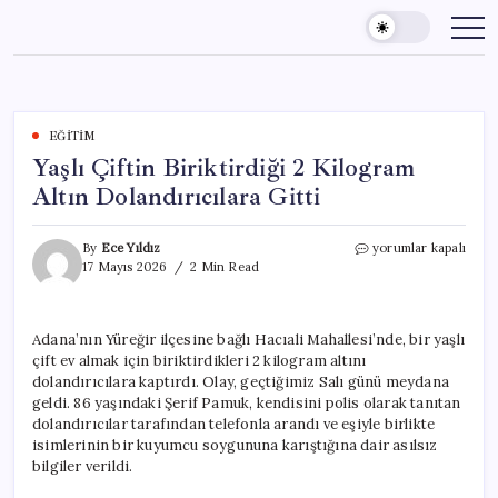
Skip
to
content
EĞITIM
Yaşlı Çiftin Biriktirdiği 2 Kilogram
Altın Dolandırıcılara Gitti
Yaşlı
By
Ece Yıldız
yorumlar kapalı
Çiftin
17 Mayıs 2026
2 Min Read
Biriktirdiği
2
Kilogram
Adana’nın Yüreğir ilçesine bağlı Hacıali Mahallesi’nde, bir yaşlı
Altın
çift ev almak için biriktirdikleri 2 kilogram altını
Dolandırıcılara
Gitti
dolandırıcılara kaptırdı. Olay, geçtiğimiz Salı günü meydana
için
geldi. 86 yaşındaki Şerif Pamuk, kendisini polis olarak tanıtan
dolandırıcılar tarafından telefonla arandı ve eşiyle birlikte
isimlerinin bir kuyumcu soygununa karıştığına dair asılsız
bilgiler verildi.