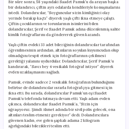
Bir süre sonra, 58 yaşındaki Saadet Pamuk’u da arayan başka
bir dolandırıcı, çiftin ayrı odalarda kendileriyle konuşmalarını
istedi. Dolandırıcılar, “Soyguncular sizin kimliğinizi olay
yerinde bırakıp kaçtı” diyerek yaşlı çifti ikna etmeye çalıştı.
Çiftin çocuklarının ve torunlarının isimlerini bilen
dolandırıcılar, Şerif ve Saadet Pamuk adına düzenlenmiş sahte
kimlik fotoğraflarını da göndererek güven kazandı.
Yaşlı çiftin evdeki 33 adet bileziğinin dolandırıcılar tarafından
öğrenilmesinin ardından, altınların soyulan kuyumcudan olup
olmadığını tespit etmek için fotoğraflarının çekilmesi
gerektiği yalanını uydurdular. Dolandırıcılar, Şerif Pamuk’u
kandırarak, “Savcı bey 4 vesikalık fotoğraf istiyor” diyerek
evden uzaklaşmasını sağladı.
Pamuk, evinde sadece 2 vesikalık fotoğrafının bulunduğunu
belirtse de dolandırıcılar ısrarla fotoğrafçıya gitmesi için
ikna etti. Bu sırada, dolandırıcılar Pamuk’un eşi Saadet
Pamuk’u telefonda tutmaya devam etti. Yaşlı adam evden
çıkınca, dolandırıcılar Saadet Pamuk’a, “Sizin için
uğraşıyoruz. Şimdi Ahmet adında bir sivil polis gelecek, ona
altınları teslim etmeniz gerekiyor” dedi. Dolandırıcılara
güvenen kadın, eve gelen şapkalı adama 2 kilogram
ağırlığındaki bilezikleri teslim etti.