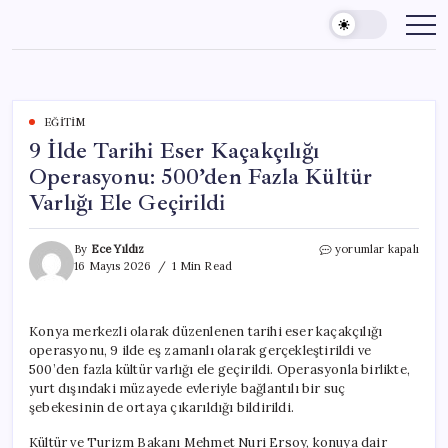
Skip
to
content
EĞITIM
9 İlde Tarihi Eser Kaçakçılığı
Operasyonu: 500’den Fazla Kültür
Varlığı Ele Geçirildi
9
By
Ece Yıldız
yorumlar kapalı
İlde
16 Mayıs 2026
1 Min Read
Tarihi
Eser
Kaçakçılığı
Konya merkezli olarak düzenlenen tarihi eser kaçakçılığı
Operasyonu:
operasyonu, 9 ilde eş zamanlı olarak gerçekleştirildi ve
500’den
Fazla
500’den fazla kültür varlığı ele geçirildi. Operasyonla birlikte,
Kültür
yurt dışındaki müzayede evleriyle bağlantılı bir suç
Varlığı
şebekesinin de ortaya çıkarıldığı bildirildi.
Ele
Geçirildi
Kültür ve Turizm Bakanı Mehmet Nuri Ersoy, konuya dair