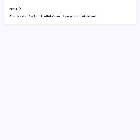
Next
Manisa’da Başkan Dutlulu’nun Danışmanı Tutuklandı
SON YAZILAR
Bakan Uraloğlu: 5G abone sayısı 4 ay içerisinde 44,5
milyona ulaştı
Benzine gelen indirim ÖTV’ye kesildi: Fiyat düşüşü
pompaya yansımayacak
2026’da Hibrit Çalışanlar İçin Laptop Nasıl Seçilir?
Hangi Özellikler Önemli?