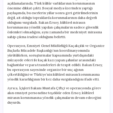
için
açıklamalarında, Türk kültür varlıklarının korunmasının
önemine dikkat çekti. Sosyal medya üzerinden yaptığı
paylaşımda, bu eserlerin yıllar sonra geri getirilmelerinin
değil, ait olduğu topraklarda korunmalarının daha değerli
olduğunu vurguladı. Bakan Ersoy, kültürel mirasın
korunmasına yönelik yapılan çalışmaların sadece güvenlik
önlemleri olmadığını, aynı zamanda bir medeniyet mirasına
sahip çıkma iradesi olduğunu belirtti.
Operasyon, Emniyet Genel Müdürlüğü Kaçakçılık ve Organize
Suçlarla Mücadele Başkanlığı’nın koordinasyonunda
yürütülürken, soruşturmalar kapsamında yurtdışındaki
müzayede evleri ile kaçak kazı yapan şahıslar arasındaki
bağlantılar ve para transferleri de tespit edildi. Bakan Ersoy,
bu operasyon sayesinde organize bir suç ağının
çökertildiğini ve Türkiye’nin kültürel mirasın korunmasına
yönelik kararlılığının bir kez daha vurgulandığını ifade etti.
Ayrıca, İçişleri Bakanı Mustafa Çiftçi ve operasyonda görev
alan emniyet personeline teşekkür eden Ersoy, kültürel
mirasın korunmasına yönelik çalışmaların devam edeceğini
duyurdu.