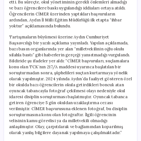
etti. Bu süreçte, okul yönetiminin gerekli önlemleri almadığı
ve bazı öğrencilere baskı uygulandığı iddiaları ortaya atıldı.
Öğrencilerin CİMER üzerinden yaptıkları başvuruların
ardından, Aydın İl Milli Eğitim Müdürlüğü ilk etapta “ihbar
yoktur” açıklamasında bulundu.
Tartışmaların büyümesi üzerine Aydın Cumhuriyet
Başsavcılığı bir yazılı açıklama yayınladı. Yapılan açıklamada,
bazı basın organlarında yer alan “milletvekilinin oğlu okulu
silahla bastı” gibi haberlerin gerçeği yansıtmadığı vurgulandı.
Bildiride şu ifadeler yer aldı: “CİMER başvuruları, suçlamalara
konu olan TCK’nın 217/A maddesi uyarınca başlatılan bir
soruşturmadan sonra, şüphelileri suçtan kurtarmaya yönelik
olarak yapılmıştır. 2024 yılında Aydın’da faaliyet gösteren özel
bir okulda bazı öğrencilerin okula getirdikleri boncuk atan
oyuncak tabancayla fotoğraf çekilmesi olayı nedeniyle okul
idaresi disiplin soruşturması başlatmıştır. Oyuncak tabanca
getiren öğrenciye 5 gün okuldan uzaklaştırma cezası
verilmiştir. CİMER başvurusuna eklenen fotoğraf, bu disiplin
soruşturmasına konu olan fotoğraftır. İlgili öğrencinin
velisinin kamu görevlisi ya da milletvekili olmadığı
anlaşılmıştır. Olay, çarpıtılarak ve bağlamından koparılmış
olarak yanlış bilgilere dayanak yapılmaya çalışılmaktadır.”