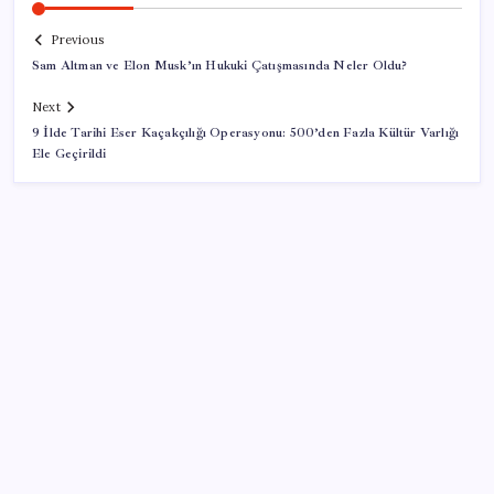
Previous
Sam Altman ve Elon Musk’ın Hukuki Çatışmasında Neler Oldu?
Next
9 İlde Tarihi Eser Kaçakçılığı Operasyonu: 500’den Fazla Kültür Varlığı
Ele Geçirildi
SON YAZILAR
Yapay zeka bu kez gerçek bir canlı üretti
Halkbank, ikincil halka arz süreci başlattı