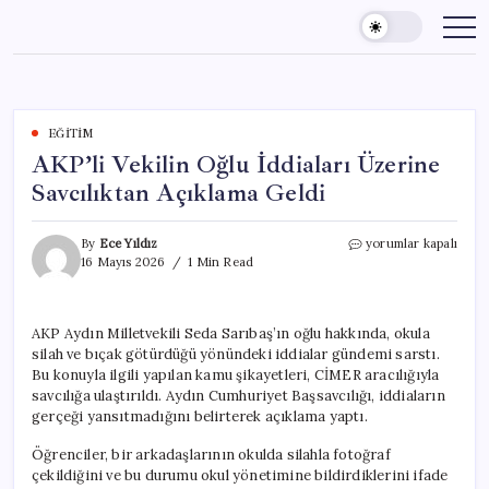
Skip
to
content
EĞITIM
AKP’li Vekilin Oğlu İddiaları Üzerine
Savcılıktan Açıklama Geldi
AKP’li
By
Ece Yıldız
yorumlar kapalı
Vekilin
16 Mayıs 2026
1 Min Read
Oğlu
İddiaları
Üzerine
AKP Aydın Milletvekili Seda Sarıbaş’ın oğlu hakkında, okula
Savcılıktan
silah ve bıçak götürdüğü yönündeki iddialar gündemi sarstı.
Açıklama
Geldi
Bu konuyla ilgili yapılan kamu şikayetleri, CİMER aracılığıyla
için
savcılığa ulaştırıldı. Aydın Cumhuriyet Başsavcılığı, iddiaların
gerçeği yansıtmadığını belirterek açıklama yaptı.
Öğrenciler, bir arkadaşlarının okulda silahla fotoğraf
çekildiğini ve bu durumu okul yönetimine bildirdiklerini ifade