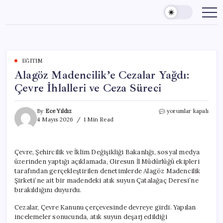
Skip
to
content
EĞITIM
Alagöz Madencilik’e Cezalar Yağdı:
Çevre İhlalleri ve Ceza Süreci
Alagöz
By
Ece Yıldız
yorumlar kapalı
Madencilik’e
4 Mayıs 2026
1 Min Read
Cezalar
Yağdı:
Çevre
Çevre, Şehircilik ve İklim Değişikliği Bakanlığı, sosyal medya
İhlalleri
üzerinden yaptığı açıklamada, Giresun İl Müdürlüğü ekipleri
ve
Ceza
tarafından gerçekleştirilen denetimlerde Alagöz Madencilik
Süreci
Şirketi’ne ait bir madendeki atık suyun Çatalağaç Deresi’ne
için
bırakıldığını duyurdu.
Cezalar, Çevre Kanunu çerçevesinde devreye girdi. Yapılan
incelemeler sonucunda, atık suyun deşarj edildiği