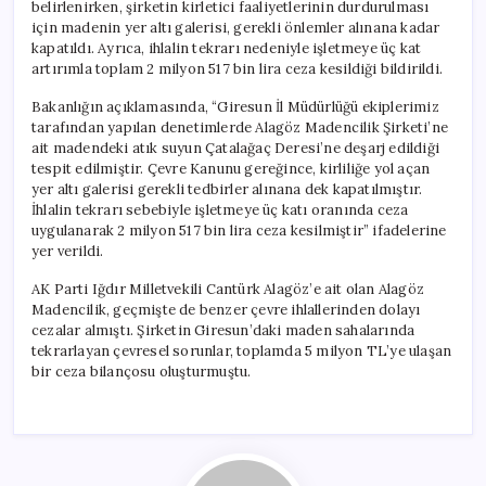
belirlenirken, şirketin kirletici faaliyetlerinin durdurulması
için madenin yer altı galerisi, gerekli önlemler alınana kadar
kapatıldı. Ayrıca, ihlalin tekrarı nedeniyle işletmeye üç kat
artırımla toplam 2 milyon 517 bin lira ceza kesildiği bildirildi.
Bakanlığın açıklamasında, “Giresun İl Müdürlüğü ekiplerimiz
tarafından yapılan denetimlerde Alagöz Madencilik Şirketi’ne
ait madendeki atık suyun Çatalağaç Deresi’ne deşarj edildiği
tespit edilmiştir. Çevre Kanunu gereğince, kirliliğe yol açan
yer altı galerisi gerekli tedbirler alınana dek kapatılmıştır.
İhlalin tekrarı sebebiyle işletmeye üç katı oranında ceza
uygulanarak 2 milyon 517 bin lira ceza kesilmiştir” ifadelerine
yer verildi.
AK Parti Iğdır Milletvekili Cantürk Alagöz’e ait olan Alagöz
Madencilik, geçmişte de benzer çevre ihlallerinden dolayı
cezalar almıştı. Şirketin Giresun’daki maden sahalarında
tekrarlayan çevresel sorunlar, toplamda 5 milyon TL’ye ulaşan
bir ceza bilançosu oluşturmuştu.