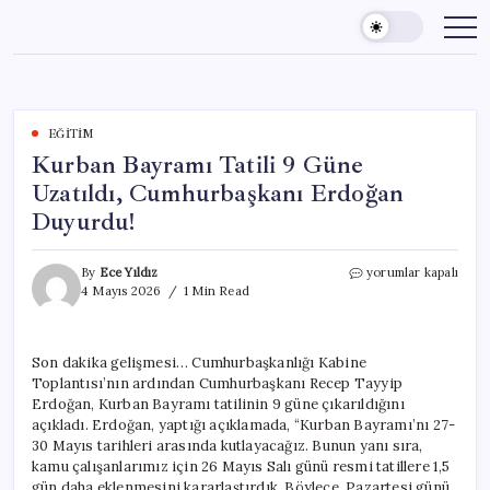
Skip
to
content
EĞITIM
Kurban Bayramı Tatili 9 Güne
Uzatıldı, Cumhurbaşkanı Erdoğan
Duyurdu!
Kurban
By
Ece Yıldız
yorumlar kapalı
Bayramı
4 Mayıs 2026
1 Min Read
Tatili
9
Güne
Son dakika gelişmesi… Cumhurbaşkanlığı Kabine
Uzatıldı,
Toplantısı’nın ardından Cumhurbaşkanı Recep Tayyip
Cumhurbaşkanı
Erdoğan
Erdoğan, Kurban Bayramı tatilinin 9 güne çıkarıldığını
Duyurdu!
açıkladı. Erdoğan, yaptığı açıklamada, “Kurban Bayramı’nı 27-
için
30 Mayıs tarihleri arasında kutlayacağız. Bunun yanı sıra,
kamu çalışanlarımız için 26 Mayıs Salı günü resmi tatillere 1,5
gün daha eklenmesini kararlaştırdık. Böylece, Pazartesi günü