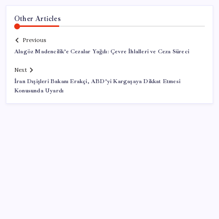
Other Articles
Previous
Alagöz Madencilik’e Cezalar Yağdı: Çevre İhlalleri ve Ceza Süreci
Next
İran Dışişleri Bakanı Erakçi, ABD’yi Kargaşaya Dikkat Etmesi
Konusunda Uyardı
SON YAZILAR