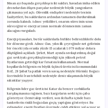
Nisan ayı başında gerçekleşen iki saldırı, havadan imha edilen
dronelardan düşen parçalar nedeniyle büyük yangınların
çıkmasına yol açtı. Güvenlik endişeleri nedeniyle tesisin
faaliyetleri, bu saldırıların ardından tamamen durdurulmak
zorunda kalındı. Adnoc yetkilileri, onarım sürecinin uzun
süreceğini ve enerji arzının normale dönmesinin zaman
alacağını vurguladı.
Enerji piyasaları, bu tür saldırılarla birlikte belirsizliklerle dolu
bir döneme girdi. Adnoc Gas, yılın ilk çeyreğinde net gelirinin
bir önceki yıla oranla yüzde 15 azalarak 1.079 milyar dolara
düştüğünü açıkladı. Şirket, Mart ayında sıvılaştırılmış doğal
gaz sevkiyatı gerçekleştiremediği için yüksek petrol
fiyatlarının getirdiği kar fırsatını kullanamadı. Normal
koşullarda bölgenin en büyük üçüncü üreticisi konumundaki
BAE, 28 Şubat’ta patlak veren savaş nedeniyle Hürmüz Boğazı
üzerindeki İran tehdidi nedeniyle deniz ulaşımında büyük
sıkıntılar yaşıyor.
Bölgenin lider gaz üreticisi Katar da benzer zorluklarla
karşılaşmasına rağmen, bazı kargoların sevki için çaba
gösteriyor. Gemi takip verileri, son iki hafta içinde bazı
tankerlerin riskli boğazdan geçiş yaptığını gösteriyor. Bu
gelişmeler, enerji fiyatları üzerinde ciddi etkilere yol açıyor ve