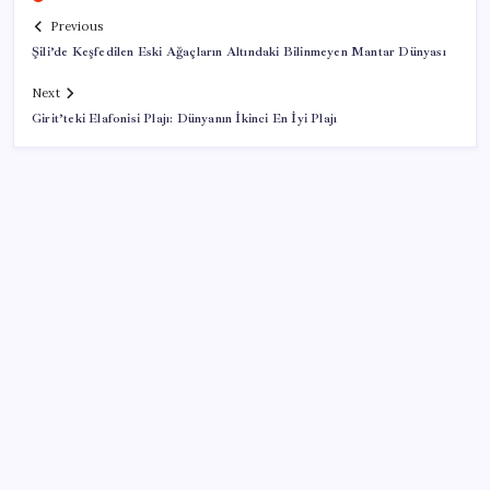
Previous
Şili’de Keşfedilen Eski Ağaçların Altındaki Bilinmeyen Mantar Dünyası
Next
Girit’teki Elafonisi Plajı: Dünyanın İkinci En İyi Plajı
SON YAZILAR
2026 YÖKDİL/2 ne zaman, saat kaçta? YÖKDİL/2
sınavı kaç dakika, kaç soru?
PS5 Pro için PSSR 2.0 Güncellemesi Yolda: Tüm