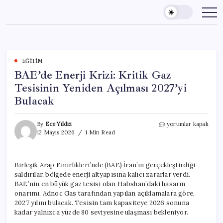
Skip
to
content
EĞITIM
BAE’de Enerji Krizi: Kritik Gaz
Tesisinin Yeniden Açılması 2027’yi
Bulacak
BAE’de
By
Ece Yıldız
yorumlar kapalı
Enerji
12 Mayıs 2026
1 Min Read
Krizi:
Kritik
Gaz
Birleşik Arap Emirlikleri’nde (BAE) İran’ın gerçekleştirdiği
Tesisinin
saldırılar, bölgede enerji altyapısına kalıcı zararlar verdi.
Yeniden
Açılması
BAE’nin en büyük gaz tesisi olan Habshan’daki hasarın
2027’yi
onarımı, Adnoc Gas tarafından yapılan açıklamalara göre,
Bulacak
2027 yılını bulacak. Tesisin tam kapasiteye 2026 sonuna
için
kadar yalnızca yüzde 80 seviyesine ulaşması bekleniyor.