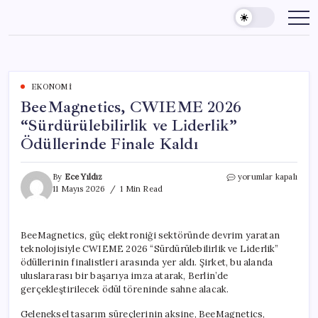
Skip
to
content
EKONOMI
BeeMagnetics, CWIEME 2026
“Sürdürülebilirlik ve Liderlik”
Ödüllerinde Finale Kaldı
BeeMagnetics,
By
Ece Yıldız
yorumlar kapalı
CWIEME
11 Mayıs 2026
1 Min Read
2026
“Sürdürülebilirlik
ve
BeeMagnetics, güç elektroniği sektöründe devrim yaratan
Liderlik”
teknolojisiyle CWIEME 2026 “Sürdürülebilirlik ve Liderlik”
Ödüllerinde
Finale
ödüllerinin finalistleri arasında yer aldı. Şirket, bu alanda
Kaldı
uluslararası bir başarıya imza atarak, Berlin’de
için
gerçekleştirilecek ödül töreninde sahne alacak.
Geleneksel tasarım süreçlerinin aksine, BeeMagnetics,