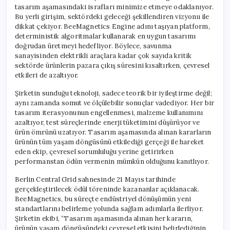
tasarım aşamasındaki israfları minimize etmeye odaklanıyor.
Bu yerli girişim, sektördeki geleceği şekillendiren vizyonu ile
dikkat çekiyor. BeeMagnetics Engine adını taşıyan platform,
deterministik algoritmalar kullanarak en uygun tasarımı
doğrudan üretmeyi hedefliyor. Böylece, savunma
sanayisinden elektrikli araçlara kadar çok sayıda kritik
sektörde ürünlerin pazara çıkış süresini kısaltırken, çevresel
etkileri de azaltıyor.
Şirketin sunduğu teknoloji, sadece teorik bir iyileştirme değil;
aynı zamanda somut ve ölçülebilir sonuçlar vadediyor. Her bir
tasarım iterasyonunun engellenmesi, malzeme kullanımını
azaltıyor, test süreçlerinde enerji tüketimini düşürüyor ve
ürün ömrünü uzatıyor. Tasarım aşamasında alınan kararların
ürünün tüm yaşam döngüsünü etkilediği gerçeği ile hareket
eden ekip, çevresel sorumluluğu yerine getirirken
performanstan ödün vermenin mümkün olduğunu kanıtlıyor.
Berlin Central Grid sahnesinde 21 Mayıs tarihinde
gerçekleştirilecek ödül töreninde kazananlar açıklanacak.
BeeMagnetics, bu süreçte endüstriyel dönüşümün yeni
standartlarını belirleme yolunda sağlam adımlarla ilerliyor.
Şirketin ekibi, “Tasarım aşamasında alınan her kararın,
ürünün yaşam döngüsündeki çevresel etkisini belirlediğinin