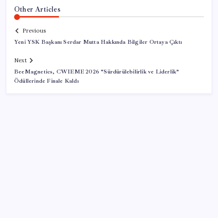
Other Articles
Previous
Yeni YSK Başkanı Serdar Mutta Hakkında Bilgiler Ortaya Çıktı
Next
BeeMagnetics, CWIEME 2026 “Sürdürülebilirlik ve Liderlik”
Ödüllerinde Finale Kaldı
SON YAZILAR
Bakan Uraloğlu: 5G abone sayısı 4 ay içerisinde 44,5