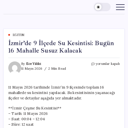
Skip
to
content
EĞITIM
İzmir’de 9 İlçede Su Kesintisi: Bugün
16 Mahalle Susuz Kalacak
İzmir’de
By
Ece Yıldız
yorumlar kapalı
9
11 Mayıs 2026
2 Min Read
İlçede
Su
Kesintisi:
11 Mayıs 2026 tarihinde İzmir’in 9 ilçesinde toplam 16
Bugün
mahallede su kesintisi yapılacak. Su kesintisinin yaşanacağı
16
Mahalle
ilçeler ve detaylar aşağıda yer almaktadır.
Susuz
Kalacak
**İzmir Çeşme Su Kesintisi**
için
– Tarih: 11 Mayıs 2026
– Saat: 00:04 – 12:04
– Süre: 12 saat