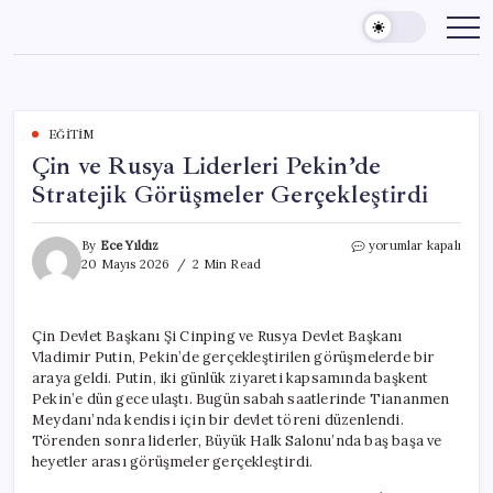
Skip
to
content
EĞITIM
Çin ve Rusya Liderleri Pekin’de
Stratejik Görüşmeler Gerçekleştirdi
Çin
By
Ece Yıldız
yorumlar kapalı
ve
20 Mayıs 2026
2 Min Read
Rusya
Liderleri
Pekin’de
Çin Devlet Başkanı Şi Cinping ve Rusya Devlet Başkanı
Stratejik
Vladimir Putin, Pekin’de gerçekleştirilen görüşmelerde bir
Görüşmeler
Gerçekleştirdi
araya geldi. Putin, iki günlük ziyareti kapsamında başkent
için
Pekin’e dün gece ulaştı. Bugün sabah saatlerinde Tiananmen
Meydanı’nda kendisi için bir devlet töreni düzenlendi.
Törenden sonra liderler, Büyük Halk Salonu’nda baş başa ve
heyetler arası görüşmeler gerçekleştirdi.