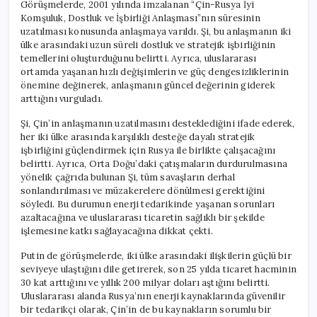
Görüşmelerde, 2001 yılında imzalanan “Çin-Rusya İyi
Komşuluk, Dostluk ve İşbirliği Anlaşması”nın süresinin
uzatılması konusunda anlaşmaya varıldı. Şi, bu anlaşmanın iki
ülke arasındaki uzun süreli dostluk ve stratejik işbirliğinin
temellerini oluşturduğunu belirtti. Ayrıca, uluslararası
ortamda yaşanan hızlı değişimlerin ve güç dengesizliklerinin
önemine değinerek, anlaşmanın güncel değerinin giderek
arttığını vurguladı.
Şi, Çin’in anlaşmanın uzatılmasını desteklediğini ifade ederek,
her iki ülke arasında karşılıklı desteğe dayalı stratejik
işbirliğini güçlendirmek için Rusya ile birlikte çalışacağını
belirtti. Ayrıca, Orta Doğu’daki çatışmaların durdurulmasına
yönelik çağrıda bulunan Şi, tüm savaşların derhal
sonlandırılması ve müzakerelere dönülmesi gerektiğini
söyledi. Bu durumun enerji tedarikinde yaşanan sorunları
azaltacağına ve uluslararası ticaretin sağlıklı bir şekilde
işlemesine katkı sağlayacağına dikkat çekti.
Putin de görüşmelerde, iki ülke arasındaki ilişkilerin güçlü bir
seviyeye ulaştığını dile getirerek, son 25 yılda ticaret hacminin
30 kat arttığını ve yıllık 200 milyar doları aştığını belirtti.
Uluslararası alanda Rusya’nın enerji kaynaklarında güvenilir
bir tedarikçi olarak, Çin’in de bu kaynakların sorumlu bir