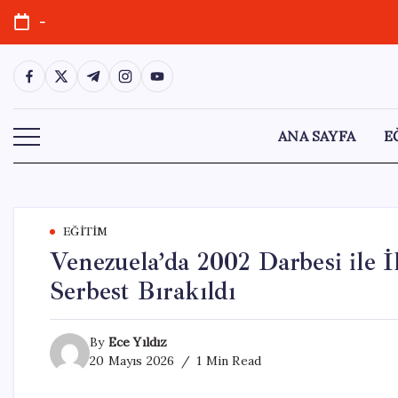
Skip
-
to
content
https://www.facebook.com/
https://twitter.com/
https://t.me/
https://www.instagram.com/
https://youtube.com/
ANA SAYFA
E
EĞITIM
Venezuela’da 2002 Darbesi ile İl
Serbest Bırakıldı
By
Ece Yıldız
20 Mayıs 2026
1 Min Read