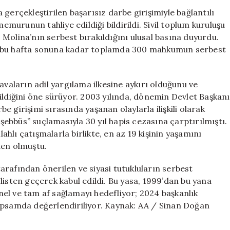
İlişkili
gerçekleştirilen başarısız darbe girişimiyle bağlantılı
Üç
memurunun tahliye edildiği bildirildi. Sivil toplum kuruluşu
Eski
Molina’nın serbest bırakıldığını ulusal basına duyurdu.
Polis
, bu hafta sonuna kadar toplamda 300 mahkumun serbest
23
Yıl
Sonra
avaların adil yargılama ilkesine aykırı olduğunu ve
Serbest
ildiğini öne sürüyor. 2003 yılında, dönemin Devlet Başkanı
Bırakıldı
için
 girişimi sırasında yaşanan olaylarla ilişkili olarak
eşebbüs” suçlamasıyla 30 yıl hapis cezasına çarptırılmıştı.
hlı çatışmalarla birlikte, en az 19 kişinin yaşamını
den olmuştu.
rafından önerilen ve siyasi tutukluların serbest
listen geçerek kabul edildi. Bu yasa, 1999’dan bu yana
el ve tam af sağlamayı hedefliyor; 2024 başkanlık
kapsamda değerlendiriliyor. Kaynak: AA / Sinan Doğan