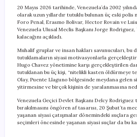
20 Mayıs 2026 tarihinde, Venezuela’da 2002 yılında 
olarak uzun yıllardır tutuklu bulunan üç eski polis 
Foro Penal, Erasmo Bolivar, Hector Rovain ve Luis 
Venezuela Ulusal Meclis Başkanı Jorge Rodriguez
kalacağını açıkladı.
Muhalif gruplar ve insan hakları savunucuları, bu d
tutuklamaların siyasi motivasyonlarla gerçekleştir
Hugo Chavez yönetimine karşı gerçekleştirilen darbe
tutuklanan bu üç kişi, “nitelikli kasten öldürmeye t
Olay, Puente Llaguno bölgesinde meydana gelen sila
yitirmesine ve birçok kişinin de yaralanmasına ne
Venezuela Geçici Devlet Başkanı Delcy Rodriguez ta
bırakılmasını öngören af tasarısı, 20 Şubat’ta mec
yaşanan siyasi çatışmalar dönemindeki suçlara gen
seçimleri öncesinde yaşanan siyasi suçlar da bu 