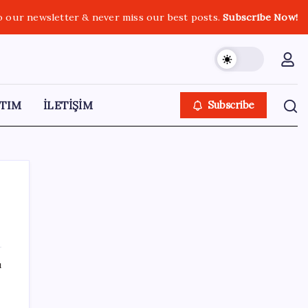
o our newsletter & never miss our best posts.
Subscribe Now!
TIM
İLETİŞİM
Subscribe
SON YAZILAR
ı
Yapay zeka bu kez gerçek bir canlı üretti