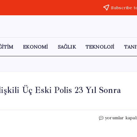
Subscribe t
ĞİTİM
EKONOMİ
SAĞLIK
TEKNOLOJİ
TANI
işkili Üç Eski Polis 23 Yıl Sonra
Venezuela’da
yorumlar kapal
2002
Darbesi
ile