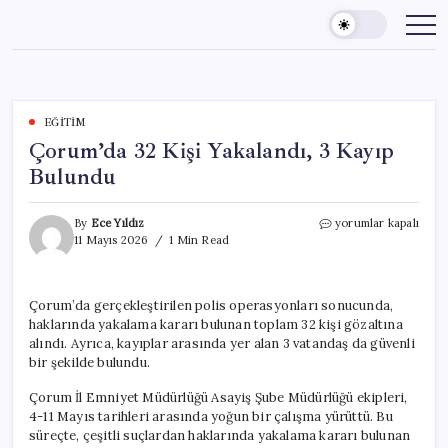
Skip
to
content
EĞITIM
Çorum’da 32 Kişi Yakalandı, 3 Kayıp
Bulundu
Çorum’da
By
Ece Yıldız
yorumlar kapalı
32
11 Mayıs 2026
1 Min Read
Kişi
Yakalandı,
3
Çorum’da gerçekleştirilen polis operasyonları sonucunda,
Kayıp
haklarında yakalama kararı bulunan toplam 32 kişi gözaltına
Bulundu
için
alındı. Ayrıca, kayıplar arasında yer alan 3 vatandaş da güvenli
bir şekilde bulundu.
Çorum İl Emniyet Müdürlüğü Asayiş Şube Müdürlüğü ekipleri,
4-11 Mayıs tarihleri arasında yoğun bir çalışma yürüttü. Bu
süreçte, çeşitli suçlardan haklarında yakalama kararı bulunan