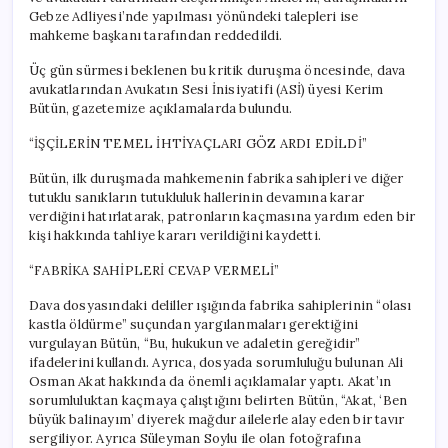
Gelindi’
Gebze Adliyesi’nde yapılması yönündeki talepleri ise
için
mahkeme başkanı tarafından reddedildi.
Üç gün sürmesi beklenen bu kritik duruşma öncesinde, dava
avukatlarından Avukatın Sesi İnisiyatifi (ASİ) üyesi Kerim
Bütün, gazetemize açıklamalarda bulundu.
“İŞÇİLERİN TEMEL İHTİYAÇLARI GÖZ ARDI EDİLDİ”
Bütün, ilk duruşmada mahkemenin fabrika sahipleri ve diğer
tutuklu sanıkların tutukluluk hallerinin devamına karar
verdiğini hatırlatarak, patronların kaçmasına yardım eden bir
kişi hakkında tahliye kararı verildiğini kaydetti.
“FABRİKA SAHİPLERİ CEVAP VERMELİ”
Dava dosyasındaki deliller ışığında fabrika sahiplerinin “olası
kastla öldürme” suçundan yargılanmaları gerektiğini
vurgulayan Bütün, “Bu, hukukun ve adaletin gereğidir”
ifadelerini kullandı. Ayrıca, dosyada sorumluluğu bulunan Ali
Osman Akat hakkında da önemli açıklamalar yaptı. Akat’ın
sorumluluktan kaçmaya çalıştığını belirten Bütün, “Akat, ‘Ben
büyük balinayım’ diyerek mağdur ailelerle alay eden bir tavır
sergiliyor. Ayrıca Süleyman Soylu ile olan fotoğrafına