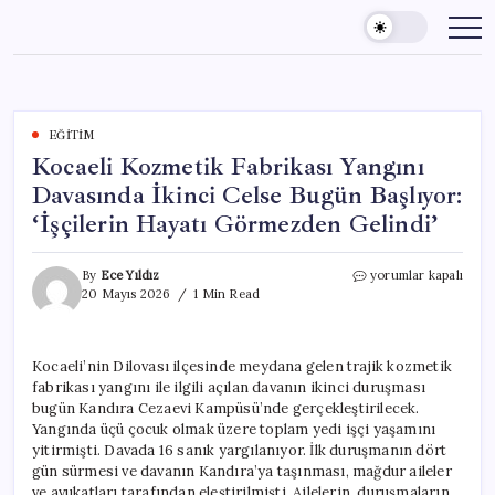
Skip
to
content
EĞITIM
Kocaeli Kozmetik Fabrikası Yangını
Davasında İkinci Celse Bugün Başlıyor:
‘İşçilerin Hayatı Görmezden Gelindi’
Kocaeli
By
Ece Yıldız
yorumlar kapalı
Kozmetik
20 Mayıs 2026
1 Min Read
Fabrikası
Yangını
Davasında
Kocaeli’nin Dilovası ilçesinde meydana gelen trajik kozmetik
İkinci
fabrikası yangını ile ilgili açılan davanın ikinci duruşması
Celse
Bugün
bugün Kandıra Cezaevi Kampüsü’nde gerçekleştirilecek.
Başlıyor:
Yangında üçü çocuk olmak üzere toplam yedi işçi yaşamını
‘İşçilerin
yitirmişti. Davada 16 sanık yargılanıyor. İlk duruşmanın dört
Hayatı
gün sürmesi ve davanın Kandıra’ya taşınması, mağdur aileler
Görmezden
ve avukatları tarafından eleştirilmişti. Ailelerin, duruşmaların