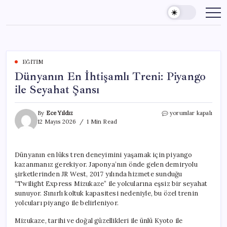
Skip
to
content
EĞITIM
Dünyanın En İhtişamlı Treni: Piyango
ile Seyahat Şansı
Dünyanın
By
Ece Yıldız
yorumlar kapalı
En
12 Mayıs 2026
1 Min Read
İhtişamlı
Treni:
Piyango
Dünyanın en lüks tren deneyimini yaşamak için piyango
ile
kazanmanız gerekiyor. Japonya’nın önde gelen demiryolu
Seyahat
Şansı
şirketlerinden JR West, 2017 yılında hizmete sunduğu
için
“Twilight Express Mizukaze” ile yolcularına eşsiz bir seyahat
sunuyor. Sınırlı koltuk kapasitesi nedeniyle, bu özel trenin
yolcuları piyango ile belirleniyor.
Mizukaze, tarihi ve doğal güzellikleri ile ünlü Kyoto ile