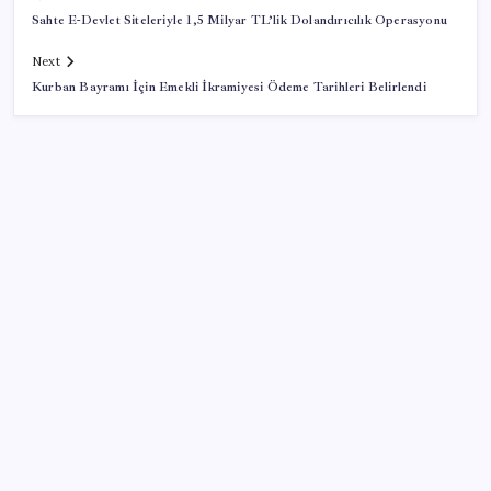
Sahte E-Devlet Siteleriyle 1,5 Milyar TL’lik Dolandırıcılık Operasyonu
Next
Kurban Bayramı İçin Emekli İkramiyesi Ödeme Tarihleri Belirlendi
SON YAZILAR
Yapay zeka bu kez gerçek bir canlı üretti
Halkbank, ikincil halka arz süreci başlattı
ING’den dolar/TL tahmini
Çıkarılabilir Bataryalı Telefonlar Geri Dönüyor