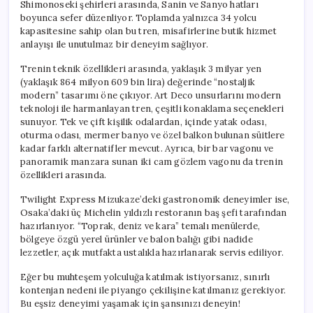
Shimonoseki şehirleri arasında, Sanin ve Sanyo hatları
boyunca sefer düzenliyor. Toplamda yalnızca 34 yolcu
kapasitesine sahip olan bu tren, misafirlerine butik hizmet
anlayışı ile unutulmaz bir deneyim sağlıyor.
Trenin teknik özellikleri arasında, yaklaşık 3 milyar yen
(yaklaşık 864 milyon 609 bin lira) değerinde “nostaljik
modern” tasarımı öne çıkıyor. Art Deco unsurlarını modern
teknoloji ile harmanlayan tren, çeşitli konaklama seçenekleri
sunuyor. Tek ve çift kişilik odalardan, içinde yatak odası,
oturma odası, mermer banyo ve özel balkon bulunan süitlere
kadar farklı alternatifler mevcut. Ayrıca, bir bar vagonu ve
panoramik manzara sunan iki cam gözlem vagonu da trenin
özellikleri arasında.
Twilight Express Mizukaze’deki gastronomik deneyimler ise,
Osaka’daki üç Michelin yıldızlı restoranın baş şefi tarafından
hazırlanıyor. “Toprak, deniz ve kara” temalı menülerde,
bölgeye özgü yerel ürünler ve balon balığı gibi nadide
lezzetler, açık mutfakta ustalıkla hazırlanarak servis ediliyor.
Eğer bu muhteşem yolculuğa katılmak istiyorsanız, sınırlı
kontenjan nedeni ile piyango çekilişine katılmanız gerekiyor.
Bu eşsiz deneyimi yaşamak için şansınızı deneyin!