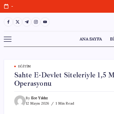
Skip
-
to
content
https://www.facebook.com/
https://twitter.com/
https://t.me/
https://www.instagram.com/
https://youtube.com/
ANA SAYFA
E
EĞITIM
Sahte E-Devlet Siteleriyle 1,5 M
Operasyonu
By
Ece Yıldız
12 Mayıs 2026
1 Min Read