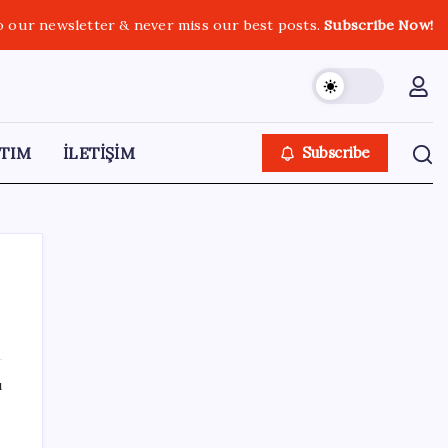
o our newsletter & never miss our best posts.
Subscribe Now!
TIM
İLETİŞİM
Subscribe
SON YAZILAR
ı
Bakan Uraloğlu: 5G abone sayısı 4 ay
içerisinde 44,5 milyona ulaştı