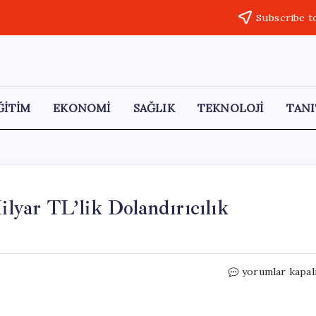
Subscribe t
ĞİTİM
EKONOMİ
SAĞLIK
TEKNOLOJİ
TANI
ilyar TL’lik Dolandırıcılık
Sahte
yorumlar kapal
E-
Devlet
Siteleriyle