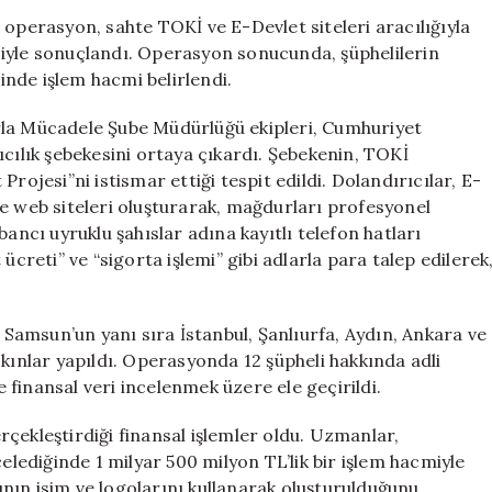
1,5
 operasyon, sahte TOKİ ve E-Devlet siteleri aracılığıyla
Milyar
iyle sonuçlandı. Operasyon sonucunda, şüphelilerin
TL’lik
nde işlem hacmi belirlendi.
Dolandırıcılık
Operasyonu
rla Mücadele Şube Müdürlüğü ekipleri, Cumhuriyet
için
ıcılık şebekesini ortaya çıkardı. Şebekenin, TOKİ
rojesi”ni istismar ettiği tespit edildi. Dolandırıcılar, E-
e web siteleri oluşturarak, mağdurları profesyonel
ancı uyruklu şahıslar adına kayıtlı telefon hatları
ücreti” ve “sigorta işlemi” gibi adlarla para talep edilerek
amsun’un yanı sıra İstanbul, Şanlıurfa, Aydın, Ankara ve
skınlar yapıldı. Operasyonda 12 şüpheli hakkında adli
e finansal veri incelenmek üzere ele geçirildi.
çekleştirdiği finansal işlemler oldu. Uzmanlar,
celediğinde 1 milyar 500 milyon TL’lik bir işlem hacmiyle
rının isim ve logolarını kullanarak oluşturulduğunu