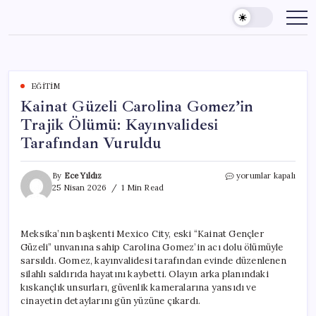
Skip
to
content
EĞITIM
Kainat Güzeli Carolina Gomez’in
Trajik Ölümü: Kayınvalidesi
Tarafından Vuruldu
Kainat
By
Ece Yıldız
yorumlar kapalı
Güzeli
25 Nisan 2026
1 Min Read
Carolina
Gomez’in
Trajik
Meksika’nın başkenti Mexico City, eski “Kainat Gençler
Ölümü:
Güzeli” unvanına sahip Carolina Gomez’in acı dolu ölümüyle
Kayınvalidesi
Tarafından
sarsıldı. Gomez, kayınvalidesi tarafından evinde düzenlenen
Vuruldu
silahlı saldırıda hayatını kaybetti. Olayın arka planındaki
için
kıskançlık unsurları, güvenlik kameralarına yansıdı ve
cinayetin detaylarını gün yüzüne çıkardı.