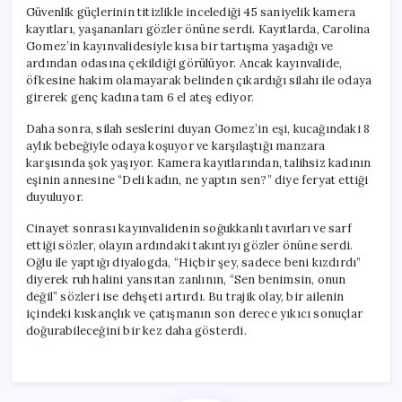
Güvenlik güçlerinin titizlikle incelediği 45 saniyelik kamera
kayıtları, yaşananları gözler önüne serdi. Kayıtlarda, Carolina
Gomez’in kayınvalidesiyle kısa bir tartışma yaşadığı ve
ardından odasına çekildiği görülüyor. Ancak kayınvalide,
öfkesine hakim olamayarak belinden çıkardığı silahı ile odaya
girerek genç kadına tam 6 el ateş ediyor.
Daha sonra, silah seslerini duyan Gomez’in eşi, kucağındaki 8
aylık bebeğiyle odaya koşuyor ve karşılaştığı manzara
karşısında şok yaşıyor. Kamera kayıtlarından, talihsiz kadının
eşinin annesine “Deli kadın, ne yaptın sen?” diye feryat ettiği
duyuluyor.
Cinayet sonrası kayınvalidenin soğukkanlı tavırları ve sarf
ettiği sözler, olayın ardındaki takıntıyı gözler önüne serdi.
Oğlu ile yaptığı diyalogda, “Hiçbir şey, sadece beni kızdırdı”
diyerek ruh halini yansıtan zanlının, “Sen benimsin, onun
değil” sözleri ise dehşeti artırdı. Bu trajik olay, bir ailenin
içindeki kıskançlık ve çatışmanın son derece yıkıcı sonuçlar
doğurabileceğini bir kez daha gösterdi.