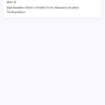
Next
Şişli Hamidiye Etfal ve Pendik Devlet Hastanesi Arazileri
Özelleştiriliyor
SON YAZILAR
Yapay zeka bu kez gerçek bir canlı üretti
Halkbank, ikincil halka arz süreci başlattı
ING’den dolar/TL tahmini
Çıkarılabilir Bataryalı Telefonlar Geri Dönüyor
2026 YÖKDİL/2 ne zaman, saat kaçta? YÖKDİL/2