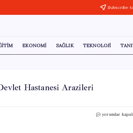
Subscribe t
ĞİTİM
EKONOMİ
SAĞLIK
TEKNOLOJİ
TANI
Devlet Hastanesi Arazileri
Şişli
yorumlar kapal
Hamidiye
Etfal
ve