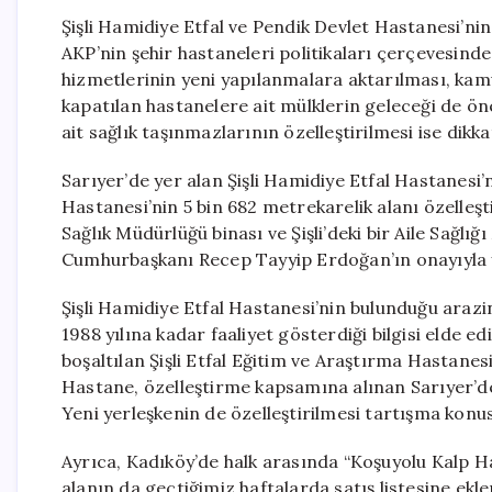
Şişli Hamidiye Etfal ve Pendik Devlet Hastanesi’ni
AKP’nin şehir hastaneleri politikaları çerçevesinde
hizmetlerinin yeni yapılanmalara aktarılması, kam
kapatılan hastanelere ait mülklerin geleceği de ö
ait sağlık taşınmazlarının özelleştirilmesi ise dikka
Sarıyer’de yer alan Şişli Hamidiye Etfal Hastanesi’n
Hastanesi’nin 5 bin 682 metrekarelik alanı özelleşti
Sağlık Müdürlüğü binası ve Şişli’deki bir Aile Sağlığ
Cumhurbaşkanı Recep Tayyip Erdoğan’ın onayıyla y
Şişli Hamidiye Etfal Hastanesi’nin bulunduğu arazin
1988 yılına kadar faaliyet gösterdiği bilgisi elde 
boşaltılan Şişli Etfal Eğitim ve Araştırma Hastane
Hastane, özelleştirme kapsamına alınan Sarıyer’de
Yeni yerleşkenin de özelleştirilmesi tartışma konu
Ayrıca, Kadıköy’de halk arasında “Koşuyolu Kalp Ha
alanın da geçtiğimiz haftalarda satış listesine eklen