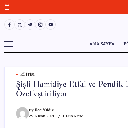
Skip
-
to
content
https://www.facebook.com/
https://twitter.com/
https://t.me/
https://www.instagram.com/
https://youtube.com/
ANA SAYFA
E
EĞITIM
Şişli Hamidiye Etfal ve Pendik 
Özelleştiriliyor
By
Ece Yıldız
25 Nisan 2026
1 Min Read