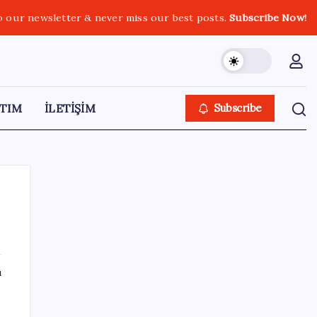
o our newsletter & never miss our best posts.
Subscribe Now!
TIM
İLETİŞİM
Subscribe
SON YAZILAR
ı
Salgın hızla yayıldı: 1,5 milyon koli yumurta
toplatıldı