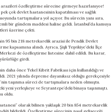
Pendik
n arazileri özelleştirme sürecine girmeye hazırlanıyor!
Devlet
 pek çok devlet hastanesinin kapatılması ve sağlık
Hastanesi
uoyunda tartışmalara yol açıyor. Bu sürecin yanı sıra,
Arazileri
nemli bir gündem maddesi haline geldi. İstanbul’da kamuya
Özelleştiriliyor
tleri üzerine çekti.
için
in 95 bin 218 metrekarelik arazisi ile Pendik Devlet
rme kapsamına alındı. Ayrıca, Şişli Teşvikiye’deki İlçe
ı Merkezi de özelleştirme listesine dahil edildi. Bu karar,
ürürlüğe girdi.
in daha önce Tekel Kibrit Fabrikası için kullanıldığı ve
edildi. 2021 yılında depreme dayanıksız olduğu gerekçesiyle
si’nin taşınma süreci de tartışmalara neden olmuştu.
ki yeni yerleşkeye ve Seyrantepe’deki binaya taşınmıştı.
su oldu.
stanesi” olarak bilinen yaklaşık 20 bin 854 metrekarelik
diği bildirildi. Özelleştirme sürecinin nasıl gelişeceği