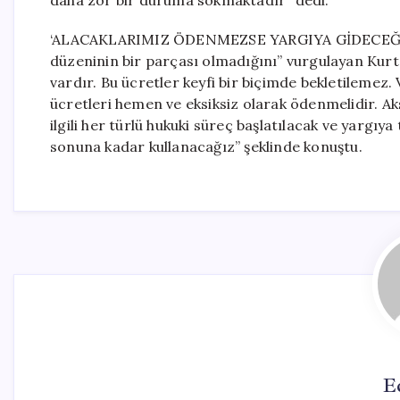
daha zor bir duruma sokmaktadır” dedi.
‘ALACAKLARIMIZ ÖDENMEZSE YARGIYA GİDECEĞİZ’ V
düzeninin bir parçası olmadığını” vurgulayan Kurt,
vardır. Bu ücretler keyfi bir biçimde bekletilemez.
ücretleri hemen ve eksiksiz olarak ödenmelidir. A
ilgili her türlü hukuki süreç başlatılacak ve yargı
sonuna kadar kullanacağız” şeklinde konuştu.
E