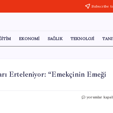
Subscribe t
ĞİTİM
EKONOMİ
SAĞLIK
TEKNOLOJİ
TANI
arı Erteleniyor: “Emekçinin Emeği
Türkiye’de
yorumlar kapal
Memurların
Alacakları
Erteleniyor: