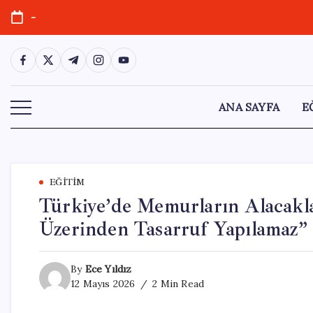
Skip
-
to
content
https://www.facebook.com/
https://twitter.com/
https://t.me/
https://www.instagram.com/
https://youtube.com/
ANA SAYFA
E
EĞITIM
Türkiye’de Memurların Alacakl
Üzerinden Tasarruf Yapılamaz”
By
Ece Yıldız
12 Mayıs 2026
2 Min Read