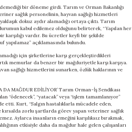
“Emekçinin
l edemediği bir döneme girdi. Tarım ve Orman Bakanlığı
Emeği
iner sağlık personelinin, hayvan sağlığı hizmetleri
Üzerinden
yaklaşık dokuz aydır alamadığı ortaya çıktı. Tarım
Tasarruf
durumun kabul edilemez olduğunu belirterek, “Yapılan her
Yapılamaz”
 karşılığı vardır. Bu ücretler keyfi bir şekilde
için
ruf yapılamaz” açıklamasında bulundu.
madığı için şirketlerine karşı gerçekleştirdikleri
artık memurlar da benzer bir mağduriyetle karşı karşıya.
yvan sağlığı hizmetlerini sunarken, özlük haklarının ve
DA MAĞDUR EDİLİYOR’ Tarım Orman-İş Sendikası
ılan “ödenecek”, “yatacak” veya “işlem tamamlanıyor”
ade etti. Kurt, “Salgın hastalıklarla mücadele eden,
e kırsalda zorlu şartlarda görev yapan veteriner sağlık
emez. Aylarca insanların emeğini karşılıksız bırakmak,
ılığının etkisiyle daha da mağdur hale gelen çalışanları