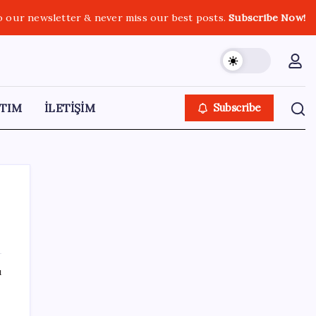
o our newsletter & never miss our best posts.
Subscribe Now!
TIM
İLETİŞİM
Subscribe
SON YAZILAR
ı
Yapay zeka bu kez gerçek bir canlı üretti