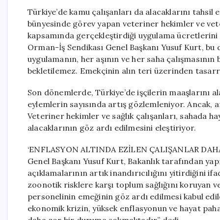
Türkiye’de kamu çalışanları da alacaklarını tahsi
bünyesinde görev yapan veteriner hekimler ve veter
kapsamında gerçekleştirdiği uygulama ücretlerini 
Orman-İş Sendikası Genel Başkanı Yusuf Kurt, bu 
uygulamanın, her aşının ve her saha çalışmasının bir
bekletilemez. Emekçinin alın teri üzerinden tasar
Son dönemlerde, Türkiye’de işçilerin maaşlarını ala
eylemlerin sayısında artış gözlemleniyor. Ancak, 
Veteriner hekimler ve sağlık çalışanları, sahada ha
alacaklarının göz ardı edilmesini eleştiriyor.
‘ENFLASYON ALTINDA EZİLEN ÇALIŞANLAR DAHA 
Genel Başkanı Yusuf Kurt, Bakanlık tarafından yap
açıklamalarının artık inandırıcılığını yitirdiğini if
zoonotik risklere karşı toplum sağlığını koruyan v
personelinin emeğinin göz ardı edilmesi kabul edil
ekonomik krizin, yüksek enflasyonun ve hayat pahal